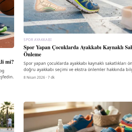
SPOR AYAKKABI
Spor Yapan Çocuklarda Ayakkabı Kaynaklı Sak
Önleme
li mi?
Spor yapan çocuklarda ayakkabı kaynaklı sakatlıkları ö
doğru ayakkabı seçimi ve ekstra önlemler hakkında bil
log
ulaşın. Çocuklar için en iyi seçenekler!
şfedin.
8 Nisan 2026
·
7
dk