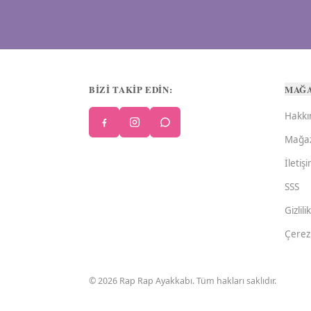
BİZİ TAKİP EDİN:
MAĞ
Hakkı
Mağa
İletiş
SSS
Gizlili
Çerez 
©
2026
Rap Rap Ayakkabı
. Tüm hakları saklıdır.