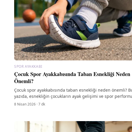
SPOR AYAKKABI
Çocuk Spor Ayakkabısında Taban Esnekliği Neden
Önemli?
Çocuk spor ayakkabısında taban esnekliği neden önemli? B
yazıda, esnekliğin çocukların ayak gelişimi ve spor perform
üzerindeki etkilerini keşfedin.
8 Nisan 2026
·
7
dk