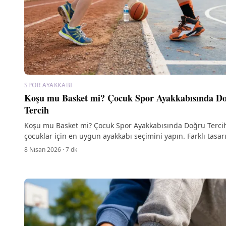
SPOR AYAKKABI
Koşu mu Basket mi? Çocuk Spor Ayakkabısında D
Tercih
Koşu mu Basket mi? Çocuk Spor Ayakkabısında Doğru Tercih
çocuklar için en uygun ayakkabı seçimini yapın. Farklı tasa
özelliklerini keşfedin!
8 Nisan 2026
·
7
dk