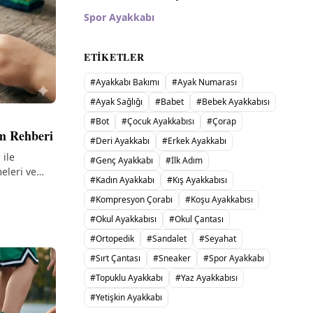
Spor Ayakkabı
ETIKETLER
#
Ayakkabı Bakımı
#
Ayak Numarası
#
Ayak Sağlığı
#
Babet
#
Bebek Ayakkabısı
#
Bot
#
Çocuk Ayakkabısı
#
Çorap
ım Rehberi
#
Deri Ayakkabı
#
Erkek Ayakkabı
 ile
#
Genç Ayakkabı
#
İlk Adım
eleri ve
#
Kadın Ayakkabı
#
Kış Ayakkabısı
#
Kompresyon Çorabı
#
Koşu Ayakkabısı
#
Okul Ayakkabısı
#
Okul Çantası
#
Ortopedik
#
Sandalet
#
Seyahat
#
Sırt Çantası
#
Sneaker
#
Spor Ayakkabı
#
Topuklu Ayakkabı
#
Yaz Ayakkabısı
#
Yetişkin Ayakkabı