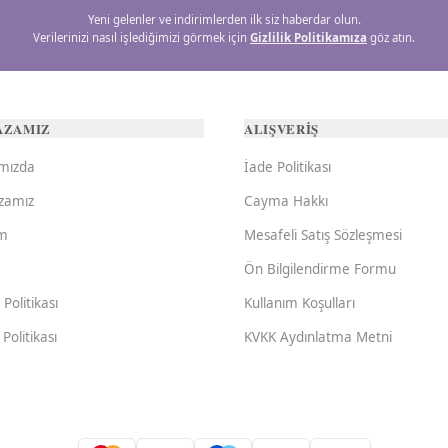
Yeni gelenler ve indirimlerden ilk siz haberdar olun.
Verilerinizi nasıl işlediğimizi görmek için
Gizlilik Politikamıza
göz atın.
AZAMIZ
ALIŞVERİŞ
mızda
İade Politikası
zamız
Cayma Hakkı
im
Mesafeli Satış Sözleşmesi
Ön Bilgilendirme Formu
k Politikası
Kullanım Koşulları
Politikası
KVKK Aydınlatma Metni