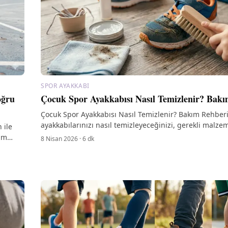
SPOR AYAKKABI
oğru
Çocuk Spor Ayakkabısı Nasıl Temizlenir? Bak
Çocuk Spor Ayakkabısı Nasıl Temizlenir? Bakım Rehberi
ayakkabılarınızı nasıl temizleyeceğinizi, gerekli malzem
 ile
bakım ipuçlarını keşfedin.
rım
8 Nisan 2026
·
6
dk