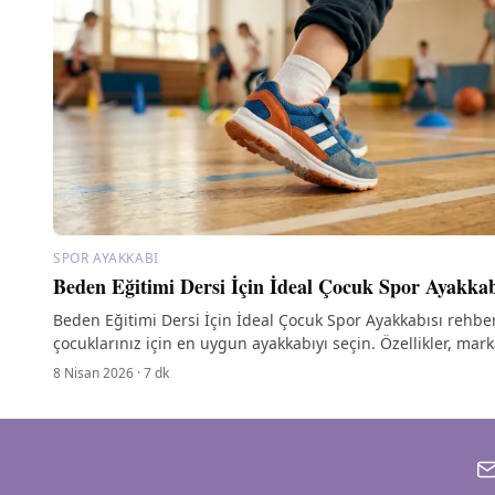
SPOR AYAKKABI
Beden Eğitimi Dersi İçin İdeal Çocuk Spor Ayakkab
Beden Eğitimi Dersi İçin İdeal Çocuk Spor Ayakkabısı rehbe
çocuklarınız için en uygun ayakkabıyı seçin. Özellikler, mark
bakım ipuçları burada!
8 Nisan 2026
·
7
dk