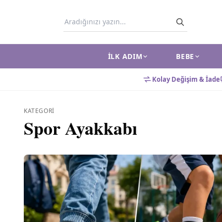
İLK ADIM
BEBE
Kolay Değişim & İade
KATEGORI
Spor Ayakkabı