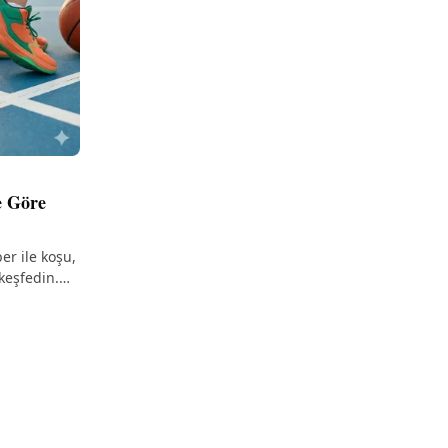
e Göre
er ile koşu,
 keşfedin.