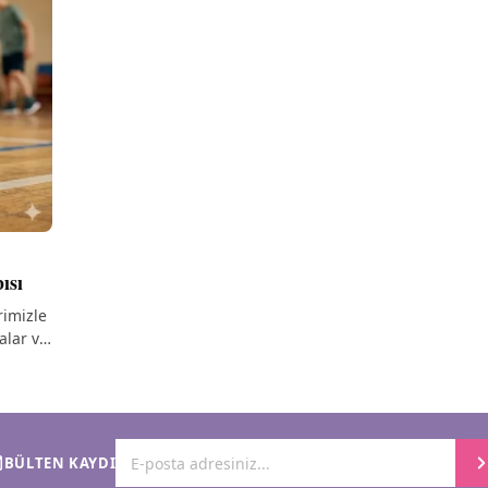
ısı
rimizle
alar ve
BÜLTEN KAYDI