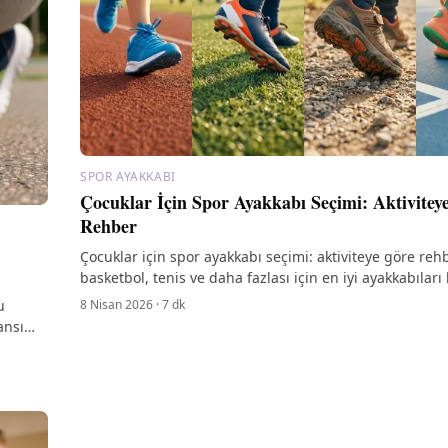
SPOR AYAKKABI
Çocuklar İçin Spor Ayakkabı Seçimi: Aktivitey
Rehber
Çocuklar için spor ayakkabı seçimi: aktiviteye göre rehb
basketbol, tenis ve daha fazlası için en iyi ayakkabıları
Hemen okuyun!
8 Nisan 2026
·
7
dk
u
ansı