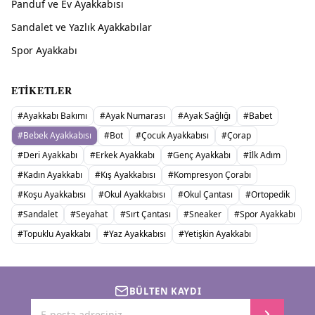
Panduf ve Ev Ayakkabısı
Sandalet ve Yazlık Ayakkabılar
Spor Ayakkabı
ETIKETLER
#
Ayakkabı Bakımı
#
Ayak Numarası
#
Ayak Sağlığı
#
Babet
#
Bebek Ayakkabısı
#
Bot
#
Çocuk Ayakkabısı
#
Çorap
#
Deri Ayakkabı
#
Erkek Ayakkabı
#
Genç Ayakkabı
#
İlk Adım
#
Kadın Ayakkabı
#
Kış Ayakkabısı
#
Kompresyon Çorabı
#
Koşu Ayakkabısı
#
Okul Ayakkabısı
#
Okul Çantası
#
Ortopedik
#
Sandalet
#
Seyahat
#
Sırt Çantası
#
Sneaker
#
Spor Ayakkabı
#
Topuklu Ayakkabı
#
Yaz Ayakkabısı
#
Yetişkin Ayakkabı
BÜLTEN KAYDI