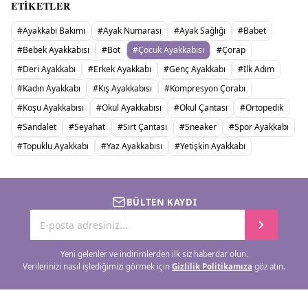
ETIKETLER
#
Ayakkabı Bakımı
#
Ayak Numarası
#
Ayak Sağlığı
#
Babet
#
Bebek Ayakkabısı
#
Bot
#
Çocuk Ayakkabısı
#
Çorap
#
Deri Ayakkabı
#
Erkek Ayakkabı
#
Genç Ayakkabı
#
İlk Adım
#
Kadın Ayakkabı
#
Kış Ayakkabısı
#
Kompresyon Çorabı
#
Koşu Ayakkabısı
#
Okul Ayakkabısı
#
Okul Çantası
#
Ortopedik
#
Sandalet
#
Seyahat
#
Sırt Çantası
#
Sneaker
#
Spor Ayakkabı
#
Topuklu Ayakkabı
#
Yaz Ayakkabısı
#
Yetişkin Ayakkabı
BÜLTEN KAYDI
Yeni gelenler ve indirimlerden ilk siz haberdar olun.
Verilerinizi nasıl işlediğimizi görmek için
Gizlilik Politikamıza
göz atın.