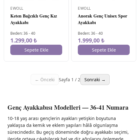
EWOLL
EWOLL
Keten Bağcıklı Genç Kız
Anorak Genç Unisex Spor
Ayakkabı
Ayakkabı
Beden
:
36
-
40
Beden
:
36
-
40
1.299,00 ₺
1.999,00 ₺
Sepete Ekle
Sepete Ekle
← Önceki
Sayfa
1
/
2
Sonraki →
Genç Ayakkabısı Modelleri — 36-41 Numara
10-18 yaş arası gençlerin ayakları yetişkin boyutuna
yaklaşsa da kemik ve eklem yapıları hâlâ olgunlaşma
sürecindedir. Bu geçiş döneminde doğru ayakkabı seçimi,
ileride ortaya çıkabilecek bel ve diz ağrılarını önlemede