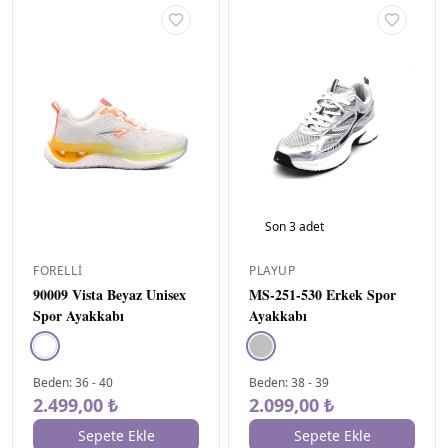
37.5
1
38
17
38,5
1
39
18
39,5
1
39.5
1
40
15
41
8
Son
3
adet
45
1
FORELLI
PLAYUP
CINSIYET
▾
90009 Vista Beyaz Unisex
MS-251-530 Erkek Spor
Kadın
Spor Ayakkabı
Ayakkabı
/
Kız
1
Beden
:
36
-
40
Beden
:
38
-
39
DESEN
▾
2.499,00 ₺
2.099,00 ₺
Düz
1
Sepete Ekle
Sepete Ekle