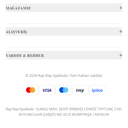
+
MAĞAZAMIZ
+
ALIŞVERİŞ
+
YARDIM & REHBER
©
2026
Rap Rap Ayakkabı
. Tüm hakları saklıdır.
VISA
troy
iyzico
.
Rap Rap Ayakkabı
·
ELMALI MAH. ŞEHİT BİNBAŞI CENGİZ TOYTUNÇ CAD.
KUYUMCULAR ÇARŞISI NO: 62 D MURATPAŞA / ANTALYA