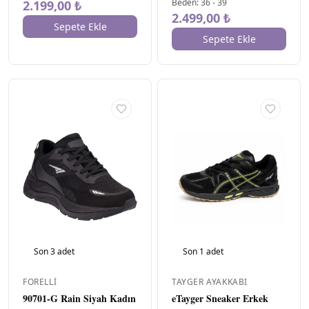
Beden
:
36
-
39
2.199,00 ₺
yok
1
2.499,00 ₺
Sepete Ekle
Sepete Ekle
MATERYAL
▾
Hakiki
Deri
1
MATERYAL
▾
BILEŞENI
Deri
1
MENŞEI
▾
TR
1
ORTAM
▾
Casual/Günlük
1
Son
3
adet
Son
1
adet
FORELLI
TAYGER AYAKKABI
SÜRDÜRÜLEBILIRLIK
▾
DETAYI
90701-G Rain Siyah Kadın
eTayger Sneaker Erkek