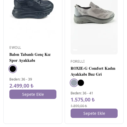
EWOLL
Balon Tabanlı Genç Kız
Spor Ayakkabı
FORELLI
ROXIE-G Comfort Kadın
Ayakkabı Buz Gri
Beden
:
36
-
39
2.499,00 ₺
Beden
:
36
-
41
Sepete Ekle
1.575,00 ₺
1.899,00 ₺
Sepete Ekle