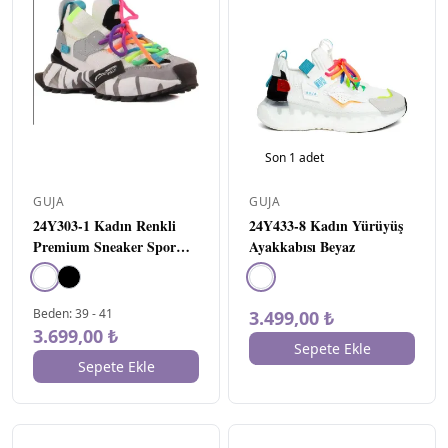
ALT TABAN
▾
MATERYALI
Son
1
adet
Poli
1
GUJA
GUJA
BAĞLAMA
▾
24Y303-1 Kadın Renkli
24Y433-8 Kadın Yürüyüş
ŞEKLI
Premium Sneaker Spor
Ayakkabısı Beyaz
Bantlı
1
Ayakkabı BEYAZ
BEDEN
▾
Beden
:
39
-
41
3.499,00 ₺
3.699,00 ₺
36
14
Sepete Ekle
Sepete Ekle
36.5
1
37
15
37,5
1