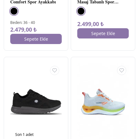
Comfort Spor Ayakkabı
Masaj Tabanlı Spor
Hayır
1
Ayakkabı E1004
TOPUK
▾
Beden
:
36
-
40
2.499,00 ₺
BOYU
2.479,00 ₺
Sepete Ekle
Kısa
Sepete Ekle
Topuklu
(1- 4
cm)
1
TOPUK
▾
TIPI
Düz
Topuklu
1
YAŞ
▾
GRUBU
Yetişkin
1
Son
1
adet