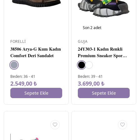
Guja
5
Lucy Ahmet
2
Perlina
1
Playup
1
Son
2
adet
TAYGER AYAKKABI
1
FORELLI
GUJA
RENK
▾
38506 Arya-G Kum Kadın
24Y303-1 Kadın Renkli
Comfort Deri Sandalet
Premium Sneaker Spor
Ayakkabı SİYAH
Beden
:
36
-
41
Beden
:
39
-
41
2.549,00 ₺
3.699,00 ₺
Sepete Ekle
Sepete Ekle