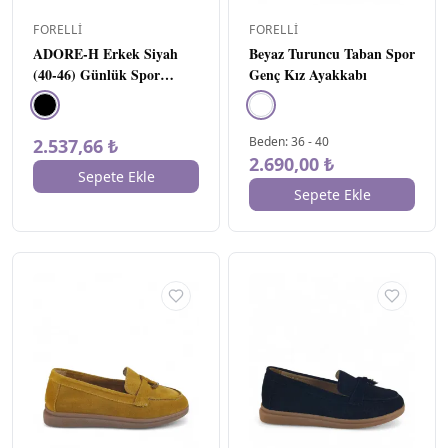
FORELLI
FORELLI
ADORE-H Erkek Siyah
Beyaz Turuncu Taban Spor
(40-46) Günlük Spor
Genç Kız Ayakkabı
Ayakkabı
Beden
:
36
-
40
2.537,66 ₺
2.690,00 ₺
Sepete Ekle
Sepete Ekle