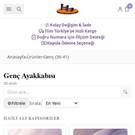
0
Kolay Değişim & İade
Tüm Türkiye'ye Hızlı Kargo
Doğru Numara için Ölçüm Desteği
Kapıda Ödeme Seçeneği
Anasayfa
›
Ürünler
›
Genç (36-41)
Genç Ayakkabısı
30
ürün
🔍
⚙
Filtrele
Sırala:
Filtreler
✕
İLGILI ALT KATEGORILER
KATEGORILER