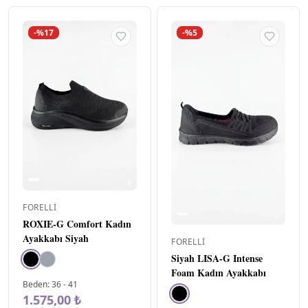
-%17
-%5
FORELLI
ROXIE-G Comfort Kadın
Ayakkabı Siyah
FORELLI
Siyah LISA-G Intense
Foam Kadın Ayakkabı
Beden
:
36
-
41
1.575,00 ₺