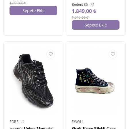
1.899,00 ₺
Beden
:
36
-
41
1.849,00 ₺
Sepete Ekle
1.949,00 ₺
Sepete Ekle
FORELLI
EWOLL
Anorak Unisex Memorial
Siyah Keten Bilekli Genç