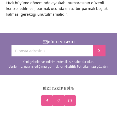
Hızlı büyüme döneminde ayakkabı numarasının düzenli
kontrol edilmesi, parmak ucunda en az bir parmak boşluk
kalması gerektiği unutulmamalıdır.
BÜLTEN KAYDI
Yeni gelenler ve indirimlerden ilk siz haberdar olun.
Verilerinizi nasıl işlediğimizi görmek için
Gizlilik Politikamıza
göz atın.
BİZİ TAKİP EDİN: