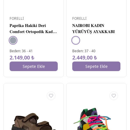
ve
★★★★
★
0
üzeri
ve
FORELLI
FORELLI
★★★
★★
0
üzeri
Paprika Hakiki Deri
NAIROBI KADIN
Comfort Ortopedik Kadın
YÜRÜYÜŞ AYAKKABI
ve
★★
★★★
Sandalet SİYAH
0
üzeri
ve
Beden
:
36
-
41
Beden
:
37
-
40
★
★★★★
0
üzeri
2.149,00 ₺
2.449,00 ₺
Sepete Ekle
Sepete Ekle
FIYAT
▾
–
₺
1299
₺
3699
Uygula
MARKA
▾
Ewoll
5
Forelli
15