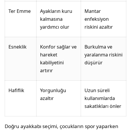
Ter Emme
Ayakların kuru
Mantar
kalmasına
enfeksiyon
yardımcı olur
riskini azaltır
Esneklik
Konfor sağlar ve
Burkulma ve
hareket
yaralanma riskini
kabiliyetini
düşürür
artırır
Hafiflik
Yorgunluğu
Uzun süreli
azaltır
kullanımlarda
sakatlıkları önler
Doğru ayakkabı seçimi, çocukların spor yaparken