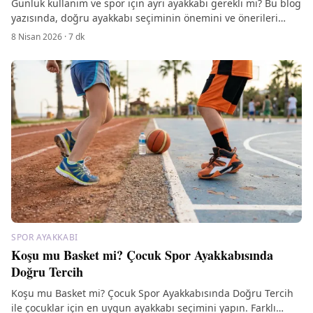
Günlük kullanım ve spor için ayrı ayakkabı gerekli mi? Bu blog
yazısında, doğru ayakkabı seçiminin önemini ve önerileri
keşfedin.
8 Nisan 2026
·
7
dk
SPOR AYAKKABI
Koşu mu Basket mi? Çocuk Spor Ayakkabısında
Doğru Tercih
Koşu mu Basket mi? Çocuk Spor Ayakkabısında Doğru Tercih
ile çocuklar için en uygun ayakkabı seçimini yapın. Farklı