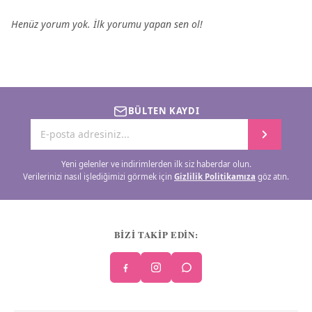
Henüz yorum yok. İlk yorumu yapan sen ol!
BÜLTEN KAYDI
Yeni gelenler ve indirimlerden ilk siz haberdar olun.
Verilerinizi nasıl işlediğimizi görmek için
Gizlilik Politikamıza
göz atın.
BİZİ TAKİP EDİN: