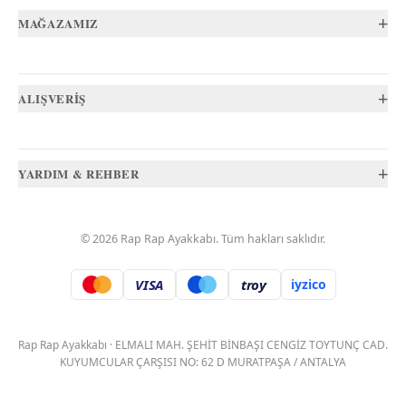
+
MAĞAZAMIZ
+
ALIŞVERİŞ
+
YARDIM & REHBER
©
2026
Rap Rap Ayakkabı
. Tüm hakları saklıdır.
VISA
troy
iyzico
.
Rap Rap Ayakkabı
·
ELMALI MAH. ŞEHİT BİNBAŞI CENGİZ TOYTUNÇ CAD.
KUYUMCULAR ÇARŞISI NO: 62 D MURATPAŞA / ANTALYA