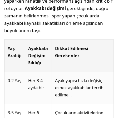
yaparken rahatlık ve performans açısından kritik bir
rol oynar.
Ayakkabı değişimi
gerektiğinde, doğru
zamanın belirlenmesi, spor yapan çocuklarda
ayakkabı kaynaklı sakatlıkları önleme açısından
büyük önem taşır.
Yaş
Ayakkabı
Dikkat Edilmesi
Aralığı
Değişim
Gerekenler
Sıklığı
0-2 Yaş
Her 3-4
Ayak yapısı hızla değişir,
ayda bir
esnek ayakkabılar tercih
edilmeli.
3-5 Yaş
Her 6
Çocukların aktivitelerine