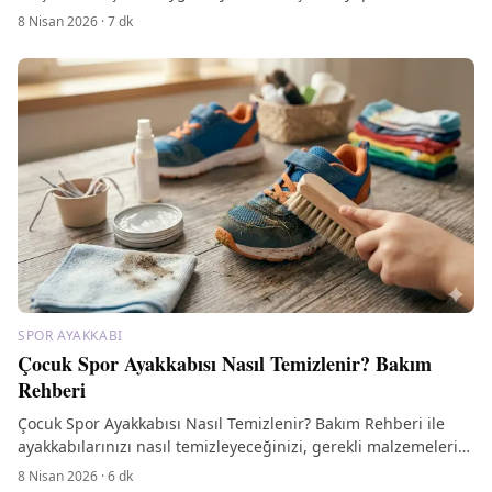
tasarım özelliklerini keşfedin!
8 Nisan 2026
·
7
dk
SPOR AYAKKABI
Çocuk Spor Ayakkabısı Nasıl Temizlenir? Bakım
Rehberi
Çocuk Spor Ayakkabısı Nasıl Temizlenir? Bakım Rehberi ile
ayakkabılarınızı nasıl temizleyeceğinizi, gerekli malzemeleri
ve bakım ipuçlarını keşfedin.
8 Nisan 2026
·
6
dk