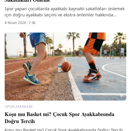
Spor yapan çocuklarda ayakkabı kaynaklı sakatlıkları önlemek
için doğru ayakkabı seçimi ve ekstra önlemler hakkında
bilgilere ulaşın. Çocuklar için en iyi seçenekler!
8 Nisan 2026
·
7
dk
SPOR AYAKKABI
Koşu mu Basket mi? Çocuk Spor Ayakkabısında
Doğru Tercih
Koşu mu Basket mi? Çocuk Spor Ayakkabısında Doğru Tercih