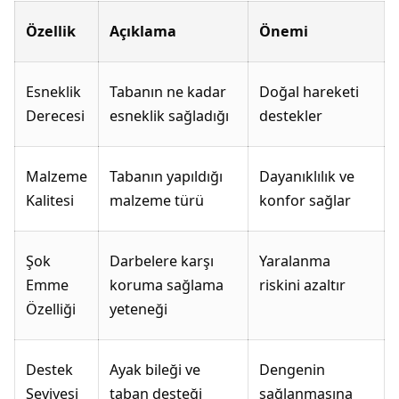
Özellik
Açıklama
Önemi
Esneklik
Tabanın ne kadar
Doğal hareketi
Derecesi
esneklik sağladığı
destekler
Malzeme
Tabanın yapıldığı
Dayanıklılık ve
Kalitesi
malzeme türü
konfor sağlar
Şok
Darbelere karşı
Yaralanma
Emme
koruma sağlama
riskini azaltır
Özelliği
yeteneği
Destek
Ayak bileği ve
Dengenin
Seviyesi
taban desteği
sağlanmasına