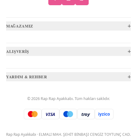
+
MAĞAZAMIZ
+
ALIŞVERİŞ
+
YARDIM & REHBER
©
2026
Rap Rap Ayakkabı
. Tüm hakları saklıdır.
VISA
troy
iyzico
.
Rap Rap Ayakkabı
·
ELMALI MAH. ŞEHİT BİNBAŞI CENGİZ TOYTUNÇ CAD.