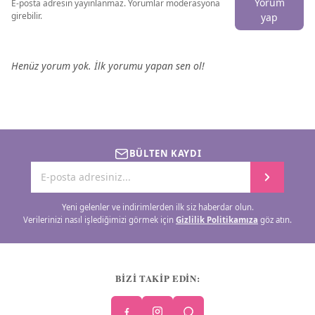
Yorum
E-posta adresin yayınlanmaz. Yorumlar moderasyona
girebilir.
yap
Henüz yorum yok. İlk yorumu yapan sen ol!
BÜLTEN KAYDI
Yeni gelenler ve indirimlerden ilk siz haberdar olun.
Verilerinizi nasıl işlediğimizi görmek için
Gizlilik Politikamıza
göz atın.
BİZİ TAKİP EDİN: