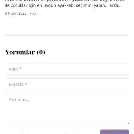
ile çocuklar için en uygun ayakkabı seçimini yapın. Farklı
tasarım özelliklerini keşfedin!
8 Nisan 2026
·
7
dk
Yorumlar (
0
)