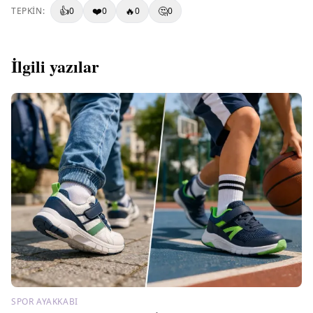
👍
❤️
🔥
🤔
TEPKIN:
0
0
0
0
İlgili yazılar
SPOR AYAKKABI