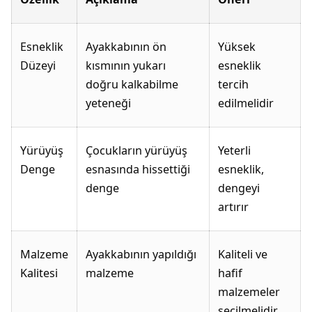
Esneklik
Ayakkabının ön
Yüksek
Düzeyi
kısmının yukarı
esneklik
doğru kalkabilme
tercih
yeteneği
edilmelidir
Yürüyüş
Çocukların yürüyüş
Yeterli
Denge
esnasında hissettiği
esneklik,
denge
dengeyi
artırır
Malzeme
Ayakkabının yapıldığı
Kaliteli ve
Kalitesi
malzeme
hafif
malzemeler
seçilmelidir