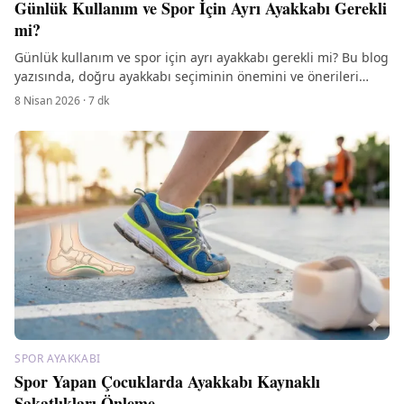
Günlük Kullanım ve Spor İçin Ayrı Ayakkabı Gerekli
mi?
Günlük kullanım ve spor için ayrı ayakkabı gerekli mi? Bu blog
yazısında, doğru ayakkabı seçiminin önemini ve önerileri
keşfedin.
8 Nisan 2026
·
7
dk
SPOR AYAKKABI
Spor Yapan Çocuklarda Ayakkabı Kaynaklı
Sakatlıkları Önleme