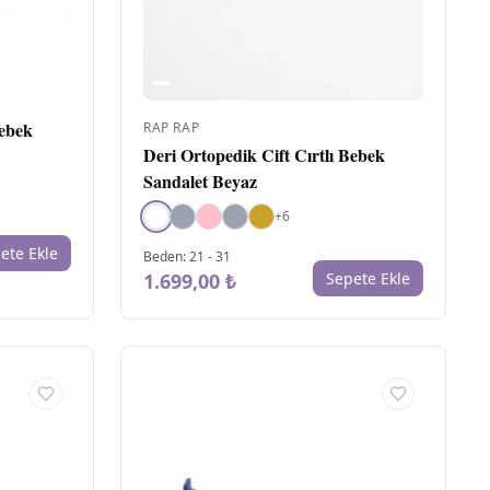
DI
MA
H
D
Bebek
RAP RAP
EK
Deri Ortopedik Cift Cırtlı Bebek
ÖZ
Sandalet Beyaz
O
+
6
ete Ekle
Beden
:
21
-
31
İÇ
1.699,00 ₺
Sepete Ekle
& 
TA
MA
H
D
KO
Y