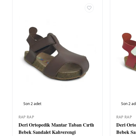
Son
2
adet
Son
2
ad
RAP RAP
RAP RAP
Deri Ortopedik Mantar Taban Cırtlı
Deri Ort
Bebek Sandalet Kahverengi
Bebek San