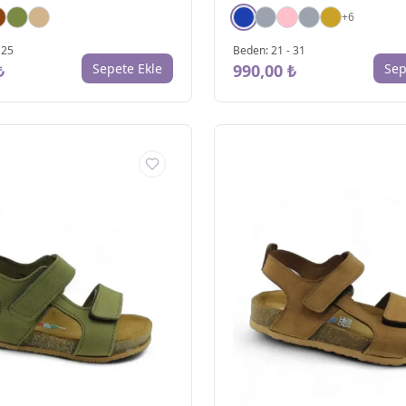
+
6
-
25
Beden
:
21
-
31
₺
Sepete Ekle
990,00 ₺
Sep