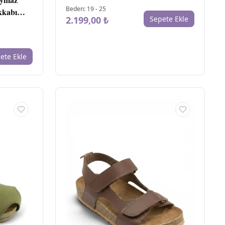
Beden
:
19
-
25
sto
kkabı
2.199,00 ₺
Sepete Ekle
YI
ete Ekle
FI
₺
59
U