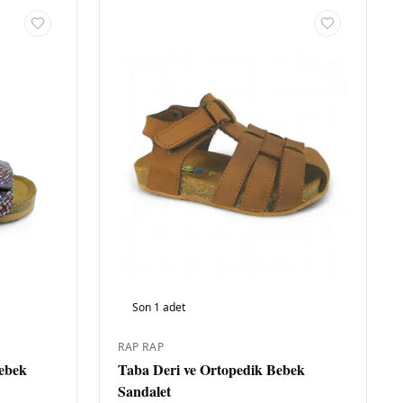
AL
MA
K
BA
ŞE
B
Son
1
adet
BE
1
RAP RAP
Bebek
Taba Deri ve Ortopedik Bebek
2
Sandalet
2