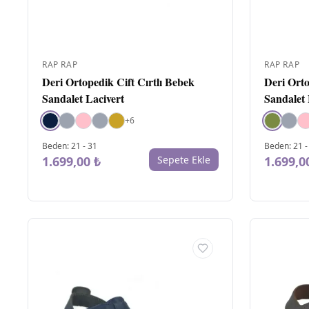
RAP RAP
RAP RAP
Deri Ortopedik Cift Cırtlı Bebek
Deri Orto
Sandalet Lacivert
Sandalet
+
6
Beden
:
21
-
31
Beden
:
21
1.699,00 ₺
Sepete Ekle
1.699,0