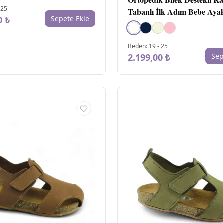
-
25
Tabanlı İlk Adım Bebe Aya
0 ₺
Sepete Ekle
beyaz
Beden
:
19
-
25
2.199,00 ₺
Sep