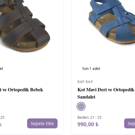
et
Son
1
adet
RAP RAP
i ve Ortopedik Bebek
Kot Mavi Deri ve Ortopedi
Sandalet
-
25
Beden
:
21
-
25
₺
Sepete Ekle
990,00 ₺
Sep