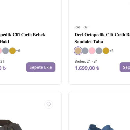
RAP RAP
pedik Cift Cırtlı Bebek
Deri Ortopedik Cift Cırtlı 
 Haki
Sandalet Taba
+
6
+
6
-
31
Beden
:
21
-
31
0 ₺
Sepete Ekle
1.699,00 ₺
Sep