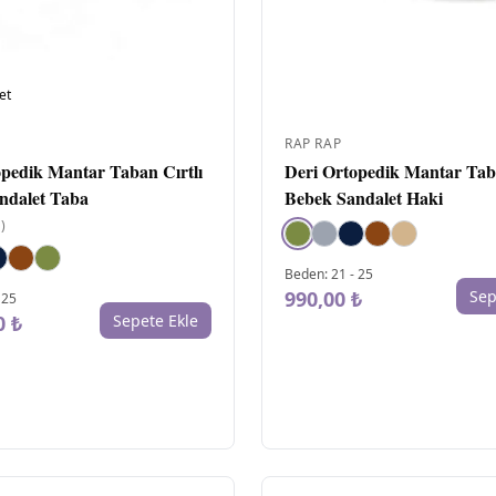
et
RAP RAP
opedik Mantar Taban Cırtlı
Deri Ortopedik Mantar Taba
ndalet Taba
Bebek Sandalet Haki
1
)
Beden
:
21
-
25
990,00 ₺
Sep
-
25
0 ₺
Sepete Ekle