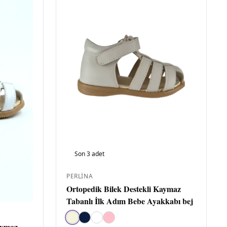
İ
▸
2
Y
▸
6
B
2
▸
Son
3
adet
Ç
▸
3
PERLINA
G
▸
3
Ortopedik Bilek Destekli Kaymaz
Tabanlı İlk Adım Bebe Ayakkabı bej
F
1
aymaz
Sa