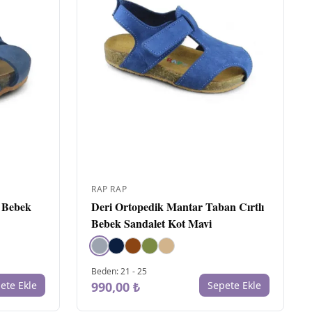
MA
H
D
MA
BI
D
ME
RAP RAP
T
k Bebek
Deri Ortopedik Mantar Taban Cırtlı
Bebek Sandalet Kot Mavi
OR
C
Beden
:
21
-
25
SÜ
ete Ekle
990,00 ₺
Sepete Ekle
DE
H