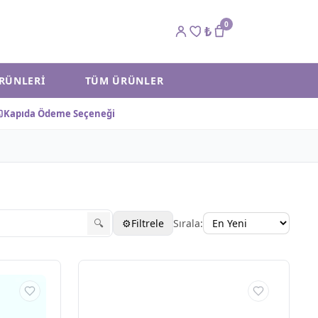
0
₺
ÜRÜNLERI
TÜM ÜRÜNLER
Kapıda Ödeme Seçeneği
🔍
⚙
Filtrele
Sırala:
Fi
KA
T
7