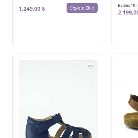
Beden
:
19
1.249,00 ₺
Sepete Ekle
2.199,0