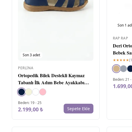
Son
1
ad
RAP RAP
Deri Ort
Bebek Sa
Son
3
adet
★★★★★
(
PERLINA
Ortopedik Bilek Destekli Kaymaz
Beden
:
21
Tabanlı İlk Adım Bebe Ayakkabı
1.699,0
Lacivert
Beden
:
19
-
25
2.199,00 ₺
Sepete Ekle