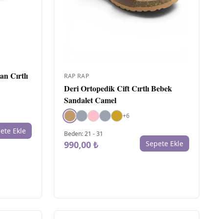
MA
Pe
4
Ra
22
Ri
1
RE
n Cırtlı
RAP RAP
Deri Ortopedik Cift Cırtlı Bebek
Sandalet Camel
+
6
ete Ekle
Beden
:
21
-
31
990,00 ₺
Sepete Ekle