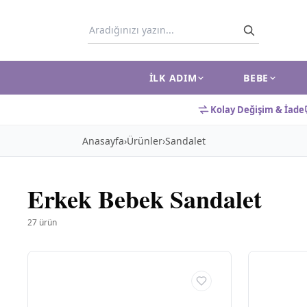
İLK ADIM
BEBE
Kolay Değişim & İade
Anasayfa
›
Ürünler
›
Sandalet
Erkek Bebek Sandalet
27
ürün