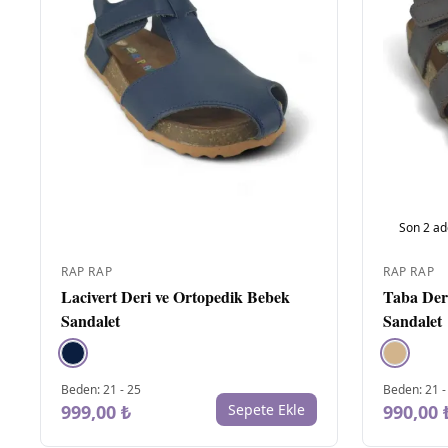
Son
2
ad
RAP RAP
RAP RAP
Lacivert Deri ve Ortopedik Bebek
Taba Der
Sandalet
Sandalet
Beden
:
21
-
25
Beden
:
21
999,00 ₺
Sepete Ekle
990,00 