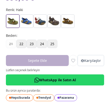
Renk:
Haki
Beden
:
21
22
23
24
25
Sepete Ekle
Karşılaştır
Lütfen seçenek belirleyin
WhatsApp ile Satın Al
Bu ürün ayrıca şuralarda:
Hepsiburada
Trendyol
Pazarama