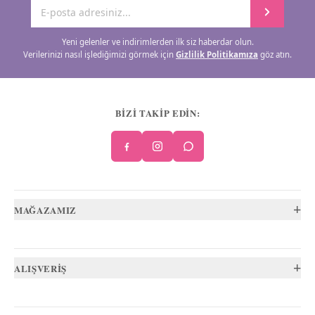
Yeni gelenler ve indirimlerden ilk siz haberdar olun.
Verilerinizi nasıl işlediğimizi görmek için
Gizlilik Politikamıza
göz atın.
BİZİ TAKİP EDİN:
+
MAĞAZAMIZ
+
ALIŞVERİŞ