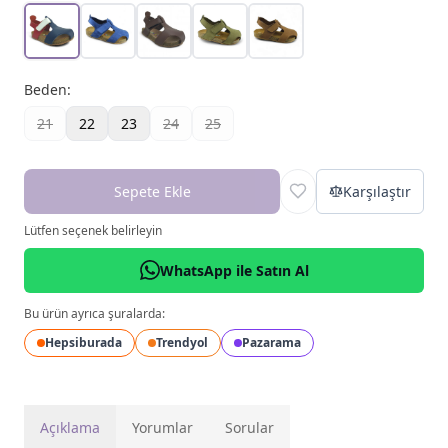
Beden
:
21
22
23
24
25
Sepete Ekle
Karşılaştır
Lütfen seçenek belirleyin
WhatsApp ile Satın Al
Bu ürün ayrıca şuralarda:
Hepsiburada
Trendyol
Pazarama
Açıklama
Yorumlar
Sorular