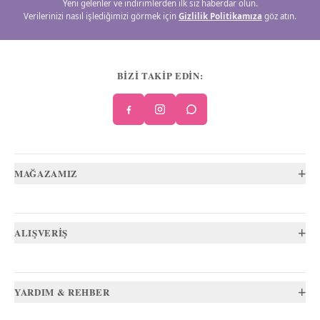
Yeni gelenler ve indirimlerden ilk siz haberdar olun.
Verilerinizi nasıl işlediğimizi görmek için
Gizlilik Politikamıza
göz atın.
BİZİ TAKİP EDİN:
+
MAĞAZAMIZ
+
ALIŞVERİŞ
+
YARDIM & REHBER