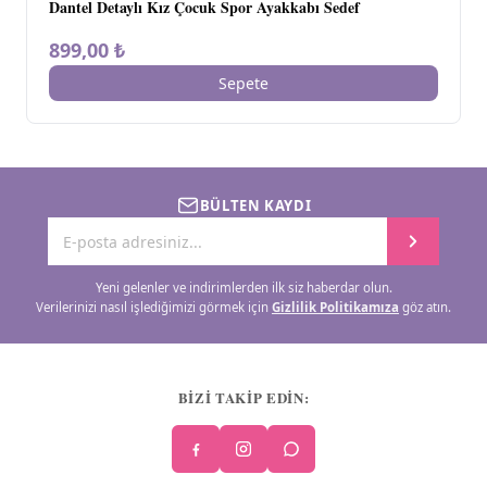
Dantel Detaylı Kız Çocuk Spor Ayakkabı Sedef
899,00 ₺
Sepete
BÜLTEN KAYDI
Yeni gelenler ve indirimlerden ilk siz haberdar olun.
Verilerinizi nasıl işlediğimizi görmek için
Gizlilik Politikamıza
göz atın.
BİZİ TAKİP EDİN: