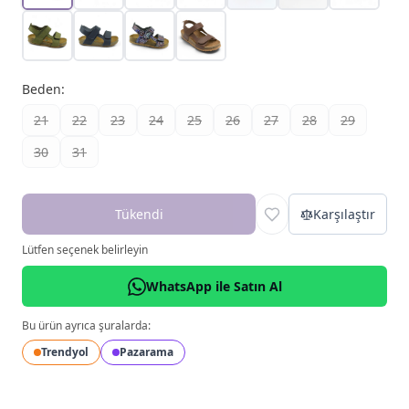
Beden
:
21
22
23
24
25
26
27
28
29
30
31
Tükendi
Karşılaştır
Lütfen seçenek belirleyin
WhatsApp ile Satın Al
Bu ürün ayrıca şuralarda:
Trendyol
Pazarama