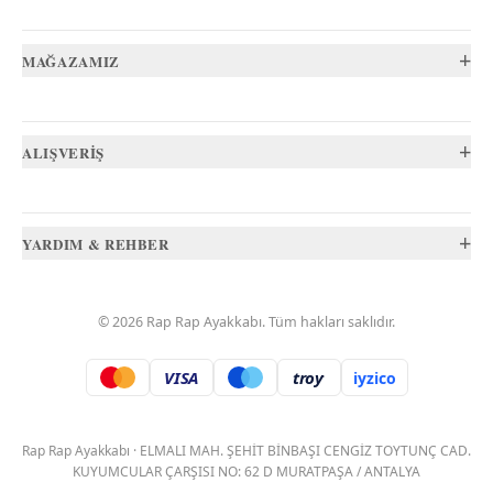
+
MAĞAZAMIZ
+
ALIŞVERİŞ
+
YARDIM & REHBER
©
2026
Rap Rap Ayakkabı
. Tüm hakları saklıdır.
VISA
troy
iyzico
.
Rap Rap Ayakkabı
·
ELMALI MAH. ŞEHİT BİNBAŞI CENGİZ TOYTUNÇ CAD.
KUYUMCULAR ÇARŞISI NO: 62 D MURATPAŞA / ANTALYA