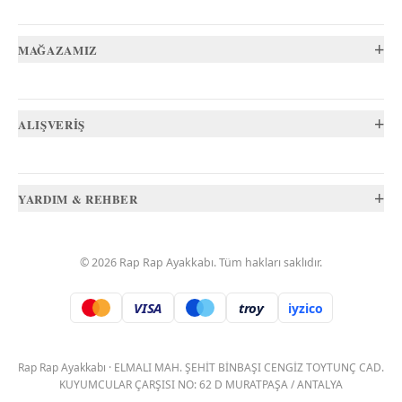
+
MAĞAZAMIZ
+
ALIŞVERİŞ
+
YARDIM & REHBER
©
2026
Rap Rap Ayakkabı
. Tüm hakları saklıdır.
VISA
troy
iyzico
.
Rap Rap Ayakkabı
·
ELMALI MAH. ŞEHİT BİNBAŞI CENGİZ TOYTUNÇ CAD.
KUYUMCULAR ÇARŞISI NO: 62 D MURATPAŞA / ANTALYA