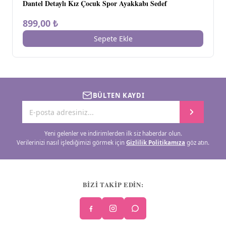
Dantel Detaylı Kız Çocuk Spor Ayakkabı Sedef
899,00 ₺
Sepete Ekle
BÜLTEN KAYDI
Yeni gelenler ve indirimlerden ilk siz haberdar olun.
Verilerinizi nasıl işlediğimizi görmek için
Gizlilik Politikamıza
göz atın.
BİZİ TAKİP EDİN: