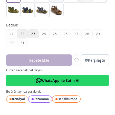
Beden
:
21
22
23
24
25
26
27
28
29
30
31
Sepete Ekle
Karşılaştır
Lütfen seçenek belirleyin
WhatsApp ile Satın Al
Bu ürün ayrıca şuralarda:
Trendyol
Pazarama
Hepsiburada