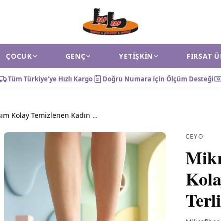
ÇOCUK
GENÇ
YETIŞKIN
FIRSAT 
Tüm Türkiye'ye Hızlı Kargo
Doğru Numara için Ölçüm Desteği
Mikrofiber Üst Kısım Kolay Temizlenen Kadın Terlik Kahverengi
CEYO
Mikr
Kola
Terl