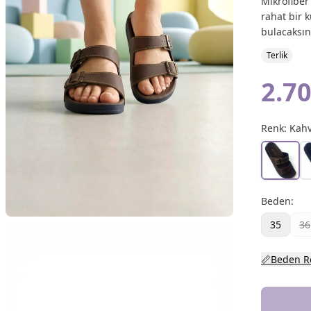
Mikrofiber 
rahat bir k
bulacaksın
Terlik
2.70
Renk:
Kahv
Beden
:
35
36
📏
Beden R