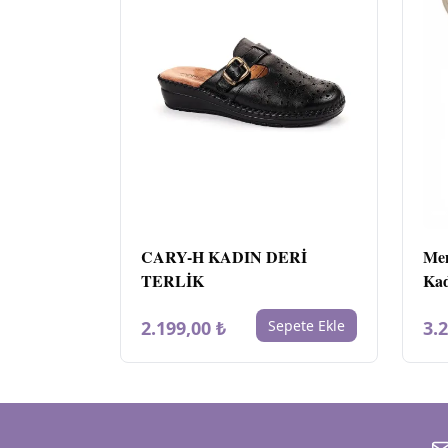
CARY-H KADIN DERİ
Mem
TERLİK
Kad
Kah
2.199,00 ₺
Sepete Ekle
3.