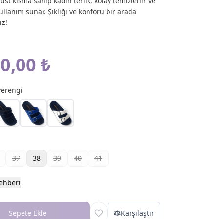
üst kısma sahip kadın terlik, kolay temizlenir ve
ullanım sunar. Şıklığı ve konforu bir arada
ız!
0,00 ₺
erengi
37
38
39
40
41
ehberi
Sepete Ekle
Karşılaştır