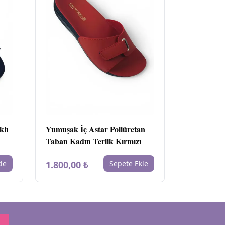
klı
Yumuşak İç Astar Poliüretan
Taban Kadın Terlik Kırmızı
le
1.800,00 ₺
Sepete Ekle