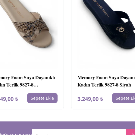
ory Foam Suya Dayanıklı
Memory Foam Suya Dayanı
ın Terlik 9827-8
Kadın Terlik 9827-8 Siyah
verengi
249,00 ₺
Sepete Ekle
3.249,00 ₺
Sepete Ek