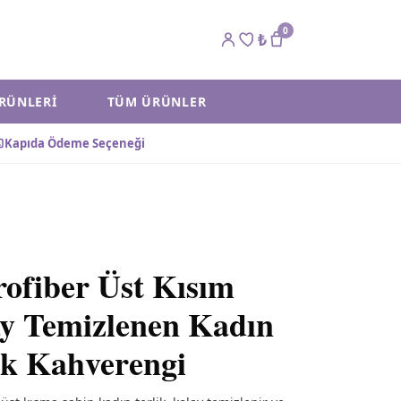
0
₺
ÜRÜNLERI
TÜM ÜRÜNLER
Kapıda Ödeme Seçeneği
ofiber Üst Kısım
y Temizlenen Kadın
ik Kahverengi