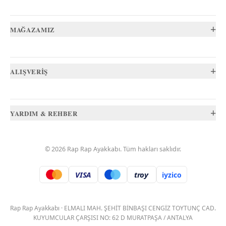
+
MAĞAZAMIZ
+
ALIŞVERİŞ
+
YARDIM & REHBER
©
2026
Rap Rap Ayakkabı
. Tüm hakları saklıdır.
VISA
troy
iyzico
.
Rap Rap Ayakkabı
·
ELMALI MAH. ŞEHİT BİNBAŞI CENGİZ TOYTUNÇ CAD.
KUYUMCULAR ÇARŞISI NO: 62 D MURATPAŞA / ANTALYA