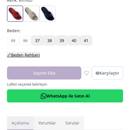
Renk:
Kırmızı
Beden
:
35
36
37
38
39
40
41
📏
Beden Rehberi
Sepete Ekle
Karşılaştır
Lütfen seçenek belirleyin
WhatsApp ile Satın Al
Açıklama
Yorumlar
Sorular