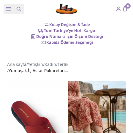
0
Kolay Değişim & İade
Tüm Türkiye'ye Hızlı Kargo
Doğru Numara için Ölçüm Desteği
Kapıda Ödeme Seçeneği
Ana sayfa
/
Yetişkin
/
Kadın
/
Terlik
/
Yumuşak İç Astar Poliüretan Taban Kadın Terlik Kırmızı