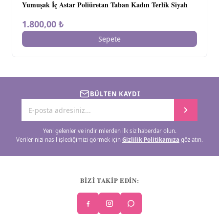
Yumuşak İç Astar Poliüretan Taban Kadın Terlik Siyah
1.800,00 ₺
Sepete
BÜLTEN KAYDI
Yeni gelenler ve indirimlerden ilk siz haberdar olun.
Verilerinizi nasıl işlediğimizi görmek için
Gizlilik Politikamıza
göz atın.
BİZİ TAKİP EDİN: