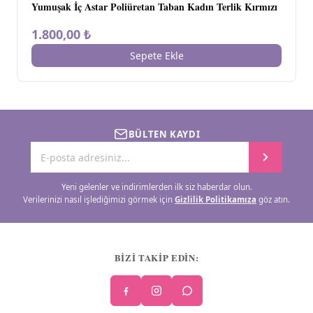
Yumuşak İç Astar Poliüretan Taban Kadın Terlik Kırmızı
1.800,00 ₺
Sepete Ekle
BÜLTEN KAYDI
Yeni gelenler ve indirimlerden ilk siz haberdar olun.
Verilerinizi nasıl işlediğimizi görmek için
Gizlilik Politikamıza
göz atın.
BİZİ TAKİP EDİN: