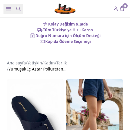
0
Kolay Değişim & İade
Tüm Türkiye'ye Hızlı Kargo
Doğru Numara için Ölçüm Desteği
Kapıda Ödeme Seçeneği
Ana sayfa
/
Yetişkin
/
Kadın
/
Terlik
/
Yumuşak İç Astar Poliüretan Taban Kadın Terlik Siyah