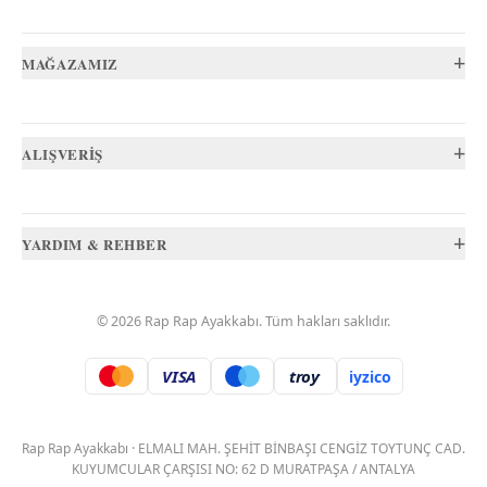
+
MAĞAZAMIZ
+
ALIŞVERİŞ
+
YARDIM & REHBER
©
2026
Rap Rap Ayakkabı
. Tüm hakları saklıdır.
VISA
troy
iyzico
.
Rap Rap Ayakkabı
·
ELMALI MAH. ŞEHİT BİNBAŞI CENGİZ TOYTUNÇ CAD.
KUYUMCULAR ÇARŞISI NO: 62 D MURATPAŞA / ANTALYA