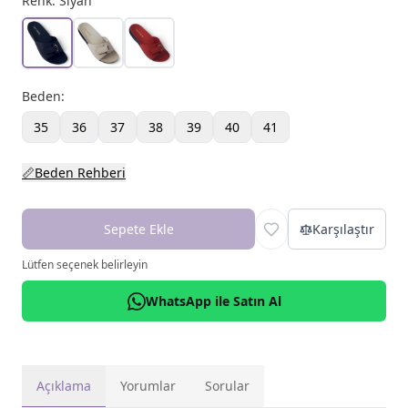
Renk:
Siyah
Beden
:
35
36
37
38
39
40
41
📏
Beden Rehberi
Sepete Ekle
Karşılaştır
Lütfen seçenek belirleyin
WhatsApp ile Satın Al
Açıklama
Yorumlar
Sorular