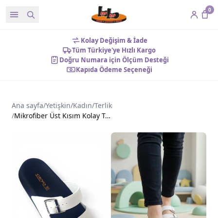
0
Kolay Değişim & İade
Tüm Türkiye'ye Hızlı Kargo
Doğru Numara için Ölçüm Desteği
Kapıda Ödeme Seçeneği
Ana sayfa
/
Yetişkin
/
Kadın
/
Terlik
/
Mikrofiber Üst Kısım Kolay Temizlenen Kadın Terlik Beyaz