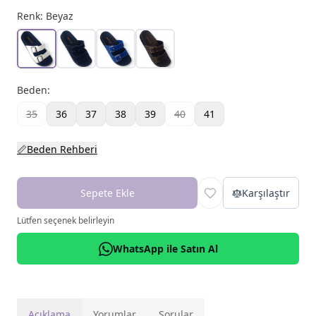
Renk:
Beyaz
Beden
:
35
36
37
38
39
40
41
📏
Beden Rehberi
Sepete Ekle
Karşılaştır
Lütfen seçenek belirleyin
WhatsApp ile Satın Al
Açıklama
Yorumlar
Sorular