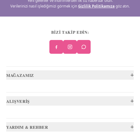
Yeni gelenler ve indirimlerden ilk siz haberdar olun.
Verilerinizi nasıl işlediğimizi görmek için
Gizlilik Politikamıza
göz atın.
BİZİ TAKİP EDİN:
+
MAĞAZAMIZ
+
ALIŞVERİŞ
+
YARDIM & REHBER