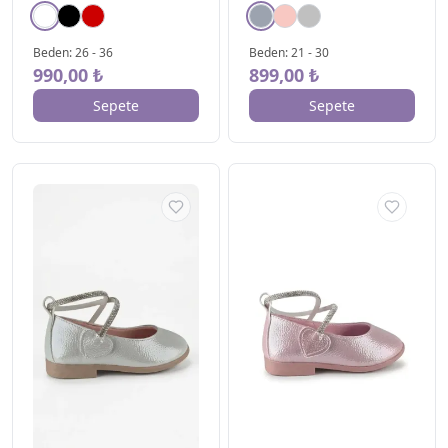
–
₺
899
₺
1700
Beden
:
26
-
36
Beden
:
21
-
30
990,00 ₺
899,00 ₺
Uygula
Sepete
Sepete
MARKA
▾
Mini Angel
3
Perlina
1
Rap Rap
14
RENK
▾