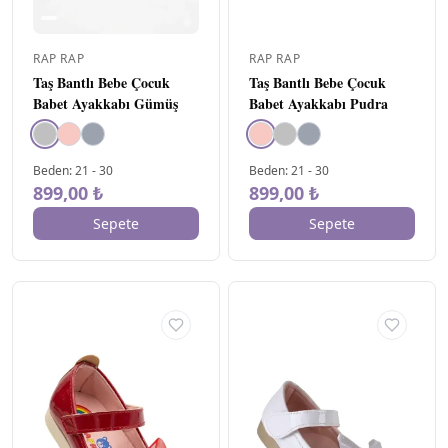
BEDEN
▾
RAP RAP
RAP RAP
19
5
Taş Bantlı Bebe Çocuk
Taş Bantlı Bebe Çocuk
Babet Ayakkabı Gümüş
Babet Ayakkabı Pudra
20
5
21
12
22
13
Beden
:
21
-
30
Beden
:
21
-
30
23
13
899,00 ₺
899,00 ₺
24
13
Sepete
Sepete
25
12
26
15
27
17
28
16
29
14
30
15
31
2
32
2