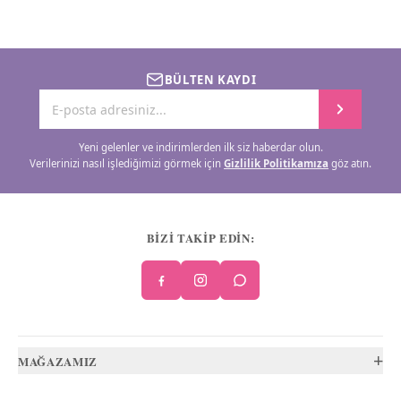
BÜLTEN KAYDI
Yeni gelenler ve indirimlerden ilk siz haberdar olun.
Verilerinizi nasıl işlediğimizi görmek için
Gizlilik Politikamıza
göz atın.
BİZİ TAKİP EDİN:
+
MAĞAZAMIZ