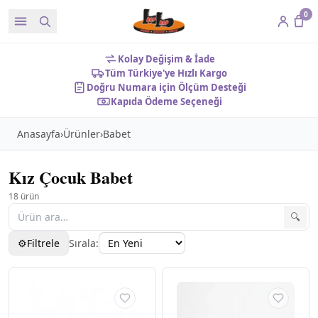
0
Kolay Değişim & İade
Tüm Türkiye'ye Hızlı Kargo
Doğru Numara için Ölçüm Desteği
Kapıda Ödeme Seçeneği
Anasayfa
›
Ürünler
›
Babet
Kız Çocuk Babet
18
ürün
🔍
⚙
Filtrele
Sırala:
Filtreler
✕
KATEGORILER