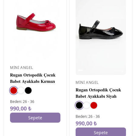
Tüm Ürünler
784
İlk Adım (18-21)
▸
29
Yetişkin
▸
64
Bebe (21-25)
▸
213
Çocuk (25-36)
324
▸
Kız
157
▸
Abiye
4
MINI ANGEL
Spor
72
Rugan Ortopedik Çocuk
Terlik
2
Babet Ayakkabı Kırmızı
MINI ANGEL
Okul
3
Rugan Ortopedik Çocuk
Babet Ayakkabı Siyah
Bot
2
Beden
:
26
-
36
990,00 ₺
Babet
18
Beden
:
26
-
36
Panduf - Ev Ayakkabısı
Sepete
990,00 ₺
Sandalet
56
Sepete