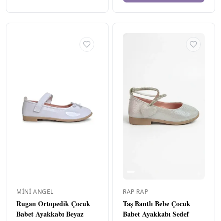
Erkek
▸
167
Genç (36-41)
▸
35
Fırsat Ürünleri
119
Sadece
17
stoktakiler
YILDIZ
▾
ve
★★★★
★
0
üzeri
ve
★★★
★★
0
üzeri
ve
★★
★★★
0
üzeri
ve
★
★★★★
0
MINI ANGEL
RAP RAP
üzeri
Rugan Ortopedik Çocuk
Taş Bantlı Bebe Çocuk
Babet Ayakkabı Beyaz
Babet Ayakkabı Sedef
FIYAT
▾