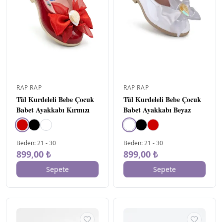
33
3
34
3
35
1
36
1
RAP RAP
RAP RAP
Tül Kurdeleli Bebe Çocuk
Tül Kurdeleli Bebe Çocuk
Babet Ayakkabı Kırmızı
Babet Ayakkabı Beyaz
Beden
:
21
-
30
Beden
:
21
-
30
899,00 ₺
899,00 ₺
Sepete
Sepete