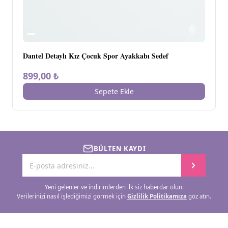
Dantel Detaylı Kız Çocuk Spor Ayakkabı Sedef
899,00 ₺
Sepete Ekle
BÜLTEN KAYDI
Yeni gelenler ve indirimlerden ilk siz haberdar olun.
Verilerinizi nasıl işlediğimizi görmek için
Gizlilik Politikamıza
göz atın.