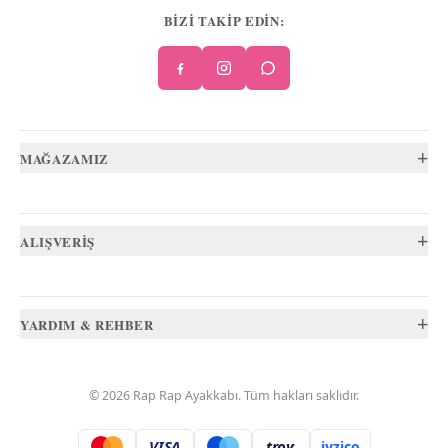
BİZİ TAKİP EDİN:
+
MAĞAZAMIZ
+
ALIŞVERİŞ
+
YARDIM & REHBER
©
2026
Rap Rap Ayakkabı
. Tüm hakları saklıdır.
VISA
troy
iyzico
.