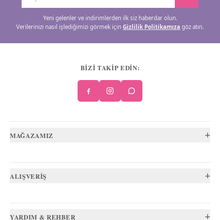
Yeni gelenler ve indirimlerden ilk siz haberdar olun.
Verilerinizi nasıl işlediğimizi görmek için
Gizlilik Politikamıza
göz atın.
BİZİ TAKİP EDİN:
+
MAĞAZAMIZ
+
ALIŞVERİŞ
+
YARDIM & REHBER