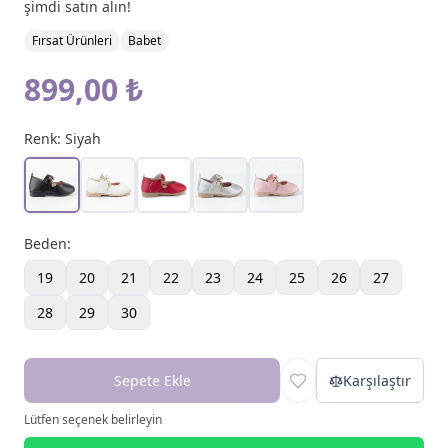
şimdi satın alın!
Fırsat Ürünleri
Babet
899,00 ₺
Renk:
Siyah
Beden
:
19
20
21
22
23
24
25
26
27
28
29
30
Sepete Ekle
Karşılaştır
Lütfen seçenek belirleyin