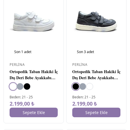
Tüm Ürünler
786
İlk Adım (18-21)
▸
29
Yetişkin
▸
64
Bebe (21-25)
213
▸
Kız
▸
132
Erkek
74
▸
Son
1
adet
Son
3
adet
Klasik
2
PERLINA
PERLINA
Spor
36
Ortopedik Taban Hakiki İç
Ortopedik Taban Hakiki İç
Bot
2
Dış Deri Bebe Ayakkabı
Dış Deri Bebe Ayakkabı
Beyaz
Siyah
Panduf - Ev Ayakkabısı
Sandalet
27
Beden
:
21
-
25
Beden
:
21
-
25
2.199,00 ₺
2.199,00 ₺
Çocuk (25-36)
▸
326
Genç (36-41)
▸
35
Sepete Ekle
Sepete Ekle
Fırsat Ürünleri
119