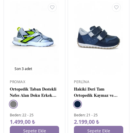
Son
3
adet
PROMAX
PERLINA
Ortopedik Taban Destekli
Hakiki Deri Tam
Nefes Alan Doku Erkek
Ortopedik Kaymaz ve
Bebe Spor Ayakkabı
Esnek Tabanlı Erkek Bebe
Spor Ayakkabı
Beden
:
22
-
25
Beden
:
21
-
25
1.499,00 ₺
2.199,00 ₺
Sepete Ekle
Sepete Ekle