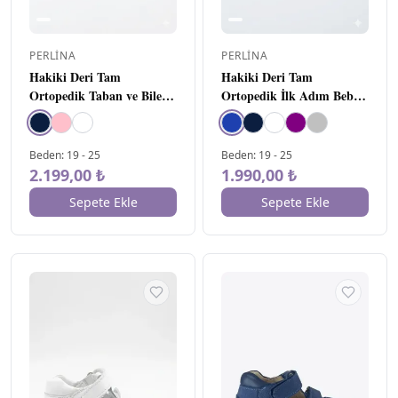
PERLINA
PERLINA
Hakiki Deri Tam
Hakiki Deri Tam
Ortopedik Taban ve Bilek
Ortopedik İlk Adım Bebe
Destekli Bebe Ayakkabı
Ayakkabı Mavi
Lacivert
Beden
:
19
-
25
Beden
:
19
-
25
2.199,00 ₺
1.990,00 ₺
Sepete Ekle
Sepete Ekle