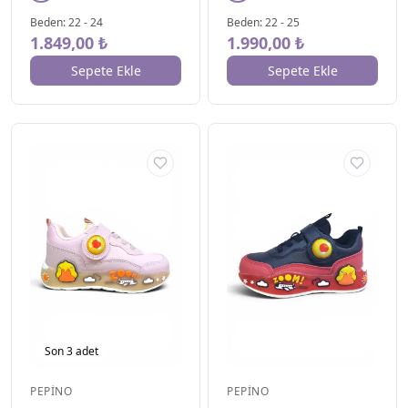
Beden
:
22
-
24
Beden
:
22
-
25
1.849,00 ₺
1.990,00 ₺
Sepete Ekle
Sepete Ekle
BEDEN
▾
19
3
Son
3
adet
20
3
21
11
PEPINO
PEPINO