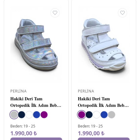
Sadece
33
stoktakiler
İndirimli
6
ürünler
YILDIZ
▾
ve
★★★★
★
0
üzeri
ve
★★★
★★
0
üzeri
ve
★★
★★★
0
PERLINA
PERLINA
üzeri
Hakiki Deri Tam
Hakiki Deri Tam
ve
Ortopedik İlk Adım Bebe
Ortopedik İlk Adım Bebe
★
★★★★
0
üzeri
Ayakkabı Gümüş
Ayakkabı Mor
FIYAT
▾
Beden
:
19
-
25
Beden
:
19
-
25
1.990,00 ₺
1.990,00 ₺
–