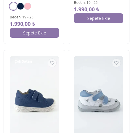
Beden
:
19
-
25
Destekli Bebe Ayakkabı
1.990,00 ₺
Beyaz
Beden
:
19
-
25
Sepete Ekle
1.990,00 ₺
Sepete Ekle
Çok Satan