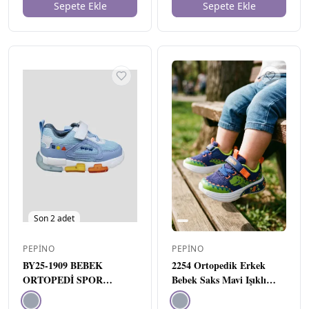
Sepete Ekle
Sepete Ekle
₺
1499
₺
2299
Uygula
MARKA
▾
Pepino
8
Perlina
22
Promax
1
Rap Rap
5
RENK
▾
Son
2
adet
PEPINO
PEPINO
BY25-1909 BEBEK
2254 Ortopedik Erkek
ORTOPEDİ SPOR
Bebek Saks Mavi Işıklı
AYAKKABI BEBE MAVİ
Rahat Sneaker