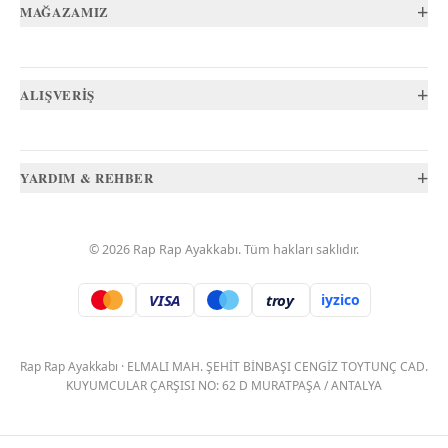
+
MAĞAZAMIZ
+
ALIŞVERİŞ
+
YARDIM & REHBER
©
2026
Rap Rap Ayakkabı
. Tüm hakları saklıdır.
VISA
troy
iyzico
.
Rap Rap Ayakkabı
·
ELMALI MAH. ŞEHİT BİNBAŞI CENGİZ TOYTUNÇ CAD.
KUYUMCULAR ÇARŞISI NO: 62 D MURATPAŞA / ANTALYA