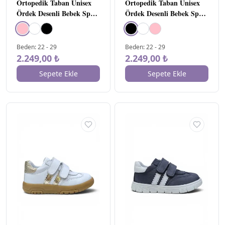
Ortopedik Taban Unisex
22
29
Ortopedik Taban Unisex
Ördek Desenli Bebek Spor
Ördek Desenli Bebek Spor
23
18
Ayakkabı Pembe
Ayakkabı Siyah
24
20
25
26
Beden
:
22
-
29
Beden
:
22
-
29
2.249,00 ₺
2.249,00 ₺
26
7
27
6
Sepete Ekle
Sepete Ekle
28
5
29
6
30
5
31
5