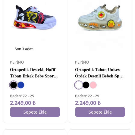
Son
3
adet
PEPINO
PEPINO
Ortopedik Destekli Hafif
Ortopedik Taban Unisex
Taban Erkek Bebe Spor
Ördek Desenli Bebek Spor
Ayakkabı Siyah
Ayakkabı Beyaz
Beden
:
22
-
25
Beden
:
22
-
29
2.249,00 ₺
2.249,00 ₺
Sepete Ekle
Sepete Ekle