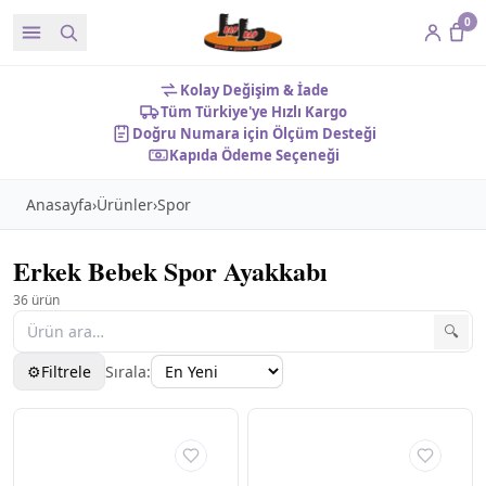
0
Kolay Değişim & İade
Tüm Türkiye'ye Hızlı Kargo
Doğru Numara için Ölçüm Desteği
Kapıda Ödeme Seçeneği
Anasayfa
›
Ürünler
›
Spor
Erkek Bebek Spor Ayakkabı
36
ürün
🔍
⚙
Filtrele
Sırala:
Filtreler
✕
KATEGORILER