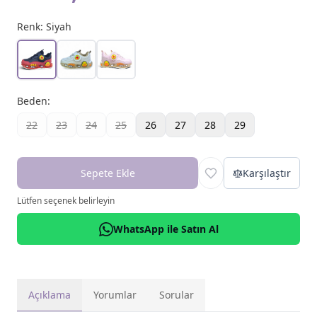
Renk:
Siyah
Beden
:
22
23
24
25
26
27
28
29
Sepete Ekle
Karşılaştır
Lütfen seçenek belirleyin
WhatsApp ile Satın Al
Açıklama
Yorumlar
Sorular