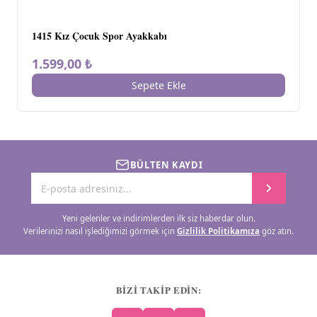
1415 Kız Çocuk Spor Ayakkabı
1.599,00 ₺
Sepete Ekle
BÜLTEN KAYDI
Yeni gelenler ve indirimlerden ilk siz haberdar olun.
Verilerinizi nasıl işlediğimizi görmek için
Gizlilik Politikamıza
göz atın.
BİZİ TAKİP EDİN: