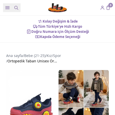
0
Kolay Değişim & İade
Tüm Türkiye'ye Hızlı Kargo
Doğru Numara için Ölçüm Desteği
Kapıda Ödeme Seçeneği
Ana sayfa
/
Bebe (21-25)
/
Kız
/
Spor
/
Ortopedik Taban Unisex Ördek Desenli Bebek Spor Ayakkabı Siyah