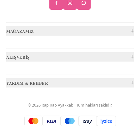
+
MAĞAZAMIZ
+
ALIŞVERİŞ
+
YARDIM & REHBER
©
2026
Rap Rap Ayakkabı
. Tüm hakları saklıdır.
VISA
troy
iyzico
.