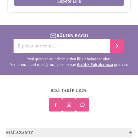
Sepete Ekle
BÜLTEN KAYDI
Yeni gelenler ve indirimlerden ilk siz haberdar olun.
Verilerinizi nasıl işlediğimizi görmek için
Gizlilik Politikamıza
göz atın.
BİZİ TAKİP EDİN:
+
MAĞAZAMIZ