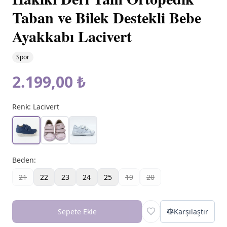
Taban ve Bilek Destekli Bebe
Ayakkabı Lacivert
Spor
2.199,00 ₺
Renk:
Lacivert
Beden
:
21
22
23
24
25
19
20
Sepete Ekle
Karşılaştır