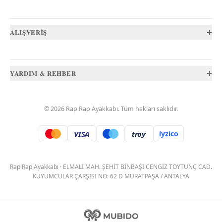
+
ALIŞVERİŞ
+
YARDIM & REHBER
©
2026
Rap Rap Ayakkabı
. Tüm hakları saklıdır.
VISA
troy
iyzico
.
Rap Rap Ayakkabı
·
ELMALI MAH. ŞEHİT BİNBAŞI CENGİZ TOYTUNÇ CAD.
KUYUMCULAR ÇARŞISI NO: 62 D MURATPAŞA / ANTALYA