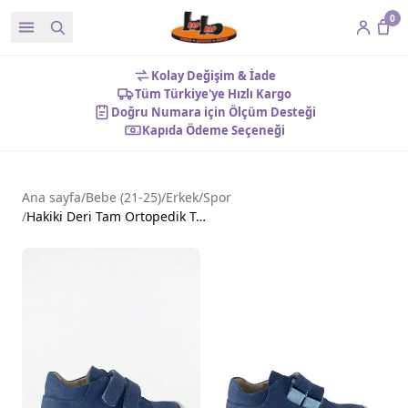
0
Kolay Değişim & İade
Tüm Türkiye'ye Hızlı Kargo
Doğru Numara için Ölçüm Desteği
Kapıda Ödeme Seçeneği
Ana sayfa
/
Bebe (21-25)
/
Erkek
/
Spor
/
Hakiki Deri Tam Ortopedik Taban ve Bilek Destekli Bebe Ayakkabı Lacivert