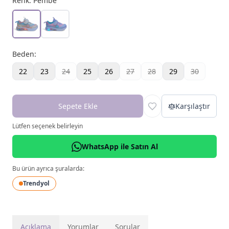
Renk:
Pembe
Beden
:
22
23
24
25
26
27
28
29
30
Sepete Ekle
Karşılaştır
Lütfen seçenek belirleyin
WhatsApp ile Satın Al
Bu ürün ayrıca şuralarda:
Trendyol
Açıklama
Yorumlar
Sorular