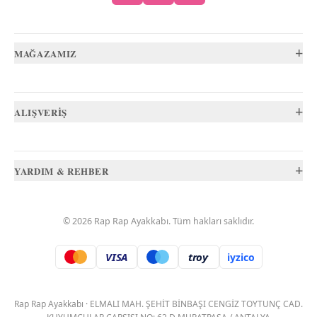
+
MAĞAZAMIZ
+
ALIŞVERİŞ
+
YARDIM & REHBER
©
2026
Rap Rap Ayakkabı
. Tüm hakları saklıdır.
VISA
troy
iyzico
.
Rap Rap Ayakkabı
·
ELMALI MAH. ŞEHİT BİNBAŞI CENGİZ TOYTUNÇ CAD.