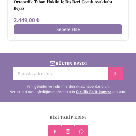
Ortopedik Taban Hakiki İç Dış Deri Çocuk Ayakkabı
Beyaz
2.449,00 ₺
Sepete Ekle
BÜLTEN KAYDI
Yeni gelenler ve indirimlerden ilk siz haberdar olun.
Verilerinizi nasıl işlediğimizi görmek için
Gizlilik Politikamıza
göz atın.
BİZİ TAKİP EDİN: