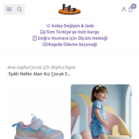
0
Kolay Değişim & İade
Tüm Türkiye'ye Hızlı Kargo
Doğru Numara için Ölçüm Desteği
Kapıda Ödeme Seçeneği
Ana sayfa
/
Çocuk (25-36)
/
Kız
/
Spor
/
Işıklı Nefes Alan Kız Çocuk Spor Ayakkabı Pembe