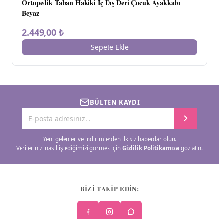
Ortopedik Taban Hakiki İç Dış Deri Çocuk Ayakkabı
Beyaz
2.449,00 ₺
Sepete Ekle
BÜLTEN KAYDI
Yeni gelenler ve indirimlerden ilk siz haberdar olun.
Verilerinizi nasıl işlediğimizi görmek için
Gizlilik Politikamıza
göz atın.
BİZİ TAKİP EDİN: