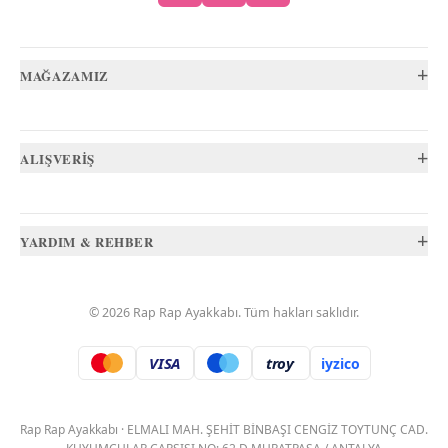
+
MAĞAZAMIZ
+
ALIŞVERİŞ
+
YARDIM & REHBER
©
2026
Rap Rap Ayakkabı
. Tüm hakları saklıdır.
VISA
troy
iyzico
.
Rap Rap Ayakkabı
·
ELMALI MAH. ŞEHİT BİNBAŞI CENGİZ TOYTUNÇ CAD.