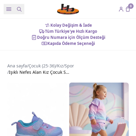
0
Kolay Değişim & İade
Tüm Türkiye'ye Hızlı Kargo
Doğru Numara için Ölçüm Desteği
Kapıda Ödeme Seçeneği
Ana sayfa
/
Çocuk (25-36)
/
Kız
/
Spor
/
Işıklı Nefes Alan Kız Çocuk Spor Ayakkabı Mavi