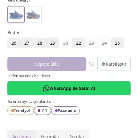
Renk:
Mavi
Beden
:
26
27
28
29
30
22
23
24
25
Sepete Ekle
Karşılaştır
Lütfen seçenek belirleyin
WhatsApp ile Satın Al
Bu ürün ayrıca şuralarda:
Trendyol
n11
Pazarama
Açıklama
Yorumlar
Sorular