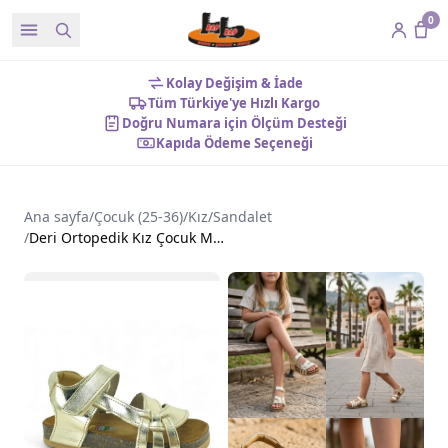
0
Kolay Değişim & İade
Tüm Türkiye'ye Hızlı Kargo
Doğru Numara için Ölçüm Desteği
Kapıda Ödeme Seçeneği
Ana sayfa
/
Çocuk (25-36)
/
Kız
/
Sandalet
/
Deri Ortopedik Kız Çocuk Mantar Taban Sandalet Gold