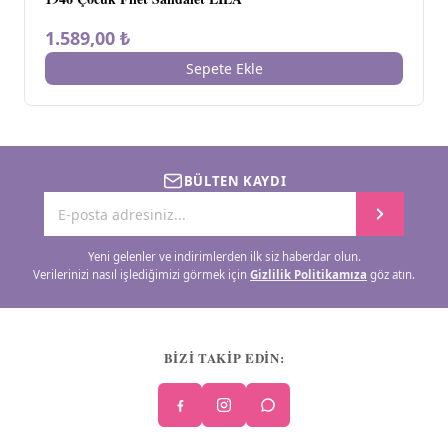
1.589,00 ₺
Sepete Ekle
BÜLTEN KAYDI
Yeni gelenler ve indirimlerden ilk siz haberdar olun.
Verilerinizi nasıl işlediğimizi görmek için
Gizlilik Politikamıza
göz atın.
BİZİ TAKİP EDİN: