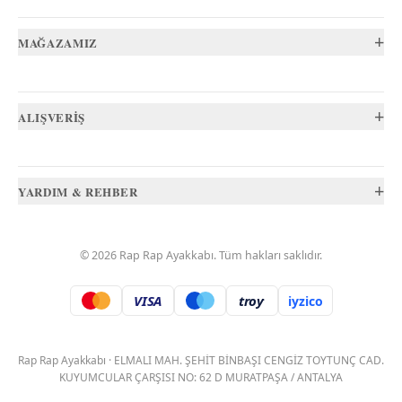
+
MAĞAZAMIZ
+
ALIŞVERİŞ
+
YARDIM & REHBER
©
2026
Rap Rap Ayakkabı
. Tüm hakları saklıdır.
VISA
troy
iyzico
.
Rap Rap Ayakkabı
·
ELMALI MAH. ŞEHİT BİNBAŞI CENGİZ TOYTUNÇ CAD.
KUYUMCULAR ÇARŞISI NO: 62 D MURATPAŞA / ANTALYA