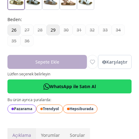
Beden
:
26
27
28
29
30
31
32
33
34
35
36
Sepete Ekle
Karşılaştır
Lütfen seçenek belirleyin
WhatsApp ile Satın Al
Bu ürün ayrıca şuralarda:
Pazarama
Trendyol
Hepsiburada
Açıklama
Yorumlar
Sorular