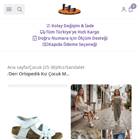
0
Kolay Değişim & İade
Tüm Türkiye'ye Hızlı Kargo
Doğru Numara için Ölçüm Desteği
Kapıda Ödeme Seçeneği
Ana sayfa
/
Çocuk (25-36)
/
Kız
/
Sandalet
/
Deri Ortopedik Kız Çocuk Mantar Taban Sandalet Beyaz