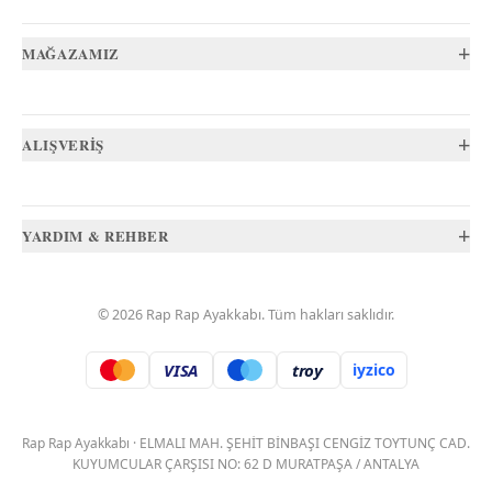
+
MAĞAZAMIZ
+
ALIŞVERİŞ
+
YARDIM & REHBER
©
2026
Rap Rap Ayakkabı
. Tüm hakları saklıdır.
VISA
troy
iyzico
.
Rap Rap Ayakkabı
·
ELMALI MAH. ŞEHİT BİNBAŞI CENGİZ TOYTUNÇ CAD.
KUYUMCULAR ÇARŞISI NO: 62 D MURATPAŞA / ANTALYA