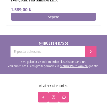
1946 Çocuk Filet Sandalet LİLA
1.589,00 ₺
Sepete
BÜLTEN KAYDI
Yeni gelenler ve indirimlerden ilk siz haberdar olun.
Verilerinizi nasıl işlediğimizi görmek için
Gizlilik Politikamıza
göz atın.
BİZİ TAKİP EDİN: