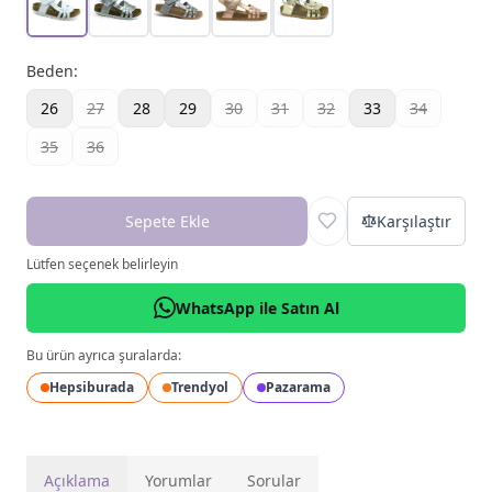
Beden
:
26
27
28
29
30
31
32
33
34
35
36
Sepete Ekle
Karşılaştır
Lütfen seçenek belirleyin
WhatsApp ile Satın Al
Bu ürün ayrıca şuralarda:
Hepsiburada
Trendyol
Pazarama
Açıklama
Yorumlar
Sorular