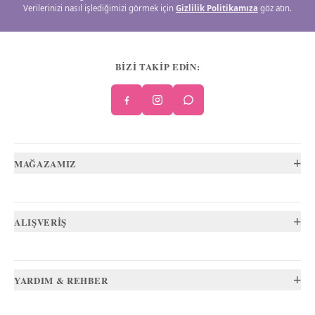
Verilerinizi nasıl işlediğimizi görmek için
Gizlilik Politikamıza
göz atın.
BİZİ TAKİP EDİN:
+
MAĞAZAMIZ
+
ALIŞVERİŞ
+
YARDIM & REHBER