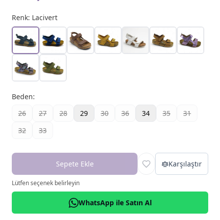
Renk:
Lacivert
Beden
:
26
27
28
29
30
36
34
35
31
32
33
Sepete Ekle
Karşılaştır
Lütfen seçenek belirleyin
WhatsApp ile Satın Al