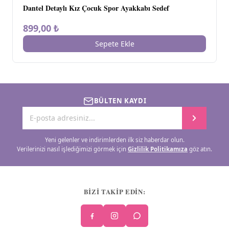
Dantel Detaylı Kız Çocuk Spor Ayakkabı Sedef
899,00 ₺
Sepete Ekle
BÜLTEN KAYDI
Yeni gelenler ve indirimlerden ilk siz haberdar olun.
Verilerinizi nasıl işlediğimizi görmek için
Gizlilik Politikamıza
göz atın.
BİZİ TAKİP EDİN: