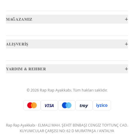
+
MAĞAZAMIZ
+
ALIŞVERİŞ
+
YARDIM & REHBER
©
2026
Rap Rap Ayakkabı
. Tüm hakları saklıdır.
VISA
troy
iyzico
.
Rap Rap Ayakkabı
·
ELMALI MAH. ŞEHİT BİNBAŞI CENGİZ TOYTUNÇ CAD.
KUYUMCULAR ÇARŞISI NO: 62 D MURATPAŞA / ANTALYA