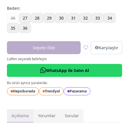
Beden
:
26
27
28
29
30
31
32
33
34
35
36
Sepete Ekle
Karşılaştır
Lütfen seçenek belirleyin
WhatsApp ile Satın Al
Bu ürün ayrıca şuralarda:
Hepsiburada
Trendyol
Pazarama
Açıklama
Yorumlar
Sorular