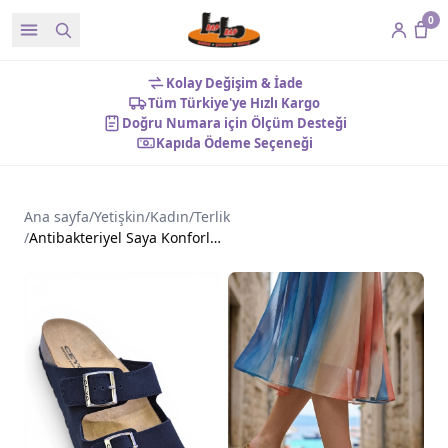
0
Kolay Değişim & İade
Tüm Türkiye'ye Hızlı Kargo
Doğru Numara için Ölçüm Desteği
Kapıda Ödeme Seçeneği
Ana sayfa
/
Yetişkin
/
Kadın
/
Terlik
/
Antibakteriyel Saya Konforlu İç Astar Tokalı Kadın Terlik Siyah