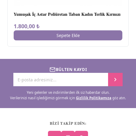
Yumuşak İç Astar Poliüretan Taban Kadın Terlik Kırmızı
1.800,00 ₺
Sepete Ekle
BÜLTEN KAYDI
Yeni gelenler ve indirimlerden ilk siz haberdar olun.
Verilerinizi nasıl işlediğimizi görmek için
Gizlilik Politikamıza
göz atın.
BİZİ TAKİP EDİN: