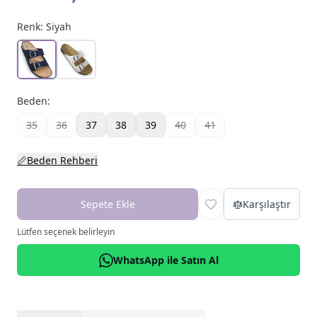
Renk:
Siyah
Beden
:
35
36
37
38
39
40
41
📏
Beden Rehberi
Sepete Ekle
Karşılaştır
Lütfen seçenek belirleyin
WhatsApp ile Satın Al