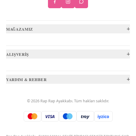
+
MAĞAZAMIZ
+
ALIŞVERİŞ
+
YARDIM & REHBER
©
2026
Rap Rap Ayakkabı
. Tüm hakları saklıdır.
VISA
troy
iyzico
.