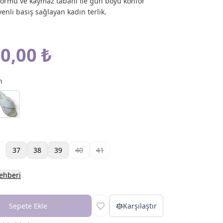
ormu ve kaymaz tabanı ile gün boyu konfor
enli basış sağlayan kadın terlik.
0,00 ₺
h
37
38
39
40
41
ehberi
Sepete Ekle
Karşılaştır