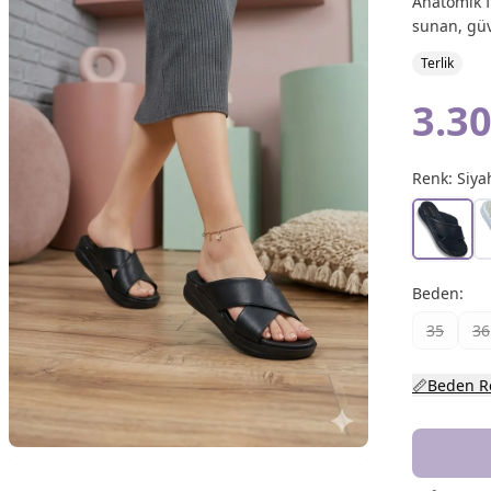
Anatomik f
sunan, güv
Terlik
3.30
Renk:
Siya
Beden
:
35
36
📏
Beden R