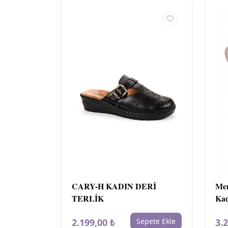
CARY-H KADIN DERİ
Mem
TERLİK
Kad
Kah
2.199,00 ₺
Sepete Ekle
3.