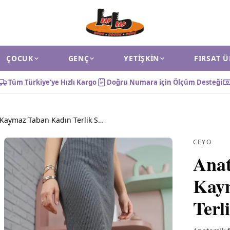
ÇOCUK
GENÇ
YETIŞKIN
FIRSAT 
Tüm Türkiye'ye Hızlı Kargo
Doğru Numara için Ölçüm Desteği
Anatomik Destek Kaymaz Taban Kadın Terlik Siyah
CEYO
Anat
Kay
Terl