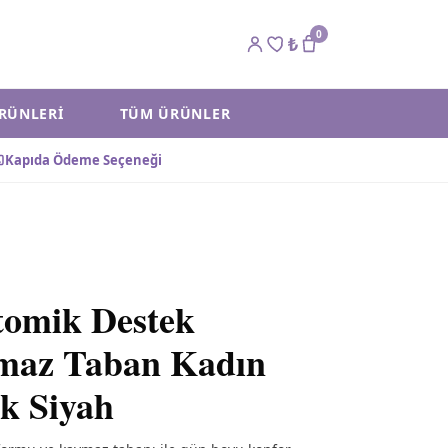
0
₺
ÜRÜNLERI
TÜM ÜRÜNLER
Kapıda Ödeme Seçeneği
omik Destek
maz Taban Kadın
ik Siyah