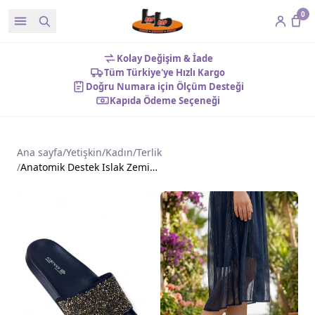
0
Kolay Değişim & İade
Tüm Türkiye'ye Hızlı Kargo
Doğru Numara için Ölçüm Desteği
Kapıda Ödeme Seçeneği
Ana sayfa
/
Yetişkin
/
Kadın
/
Terlik
/
Anatomik Destek Islak Zemin Uyumlu Taşı Kadın Terlik Sarı