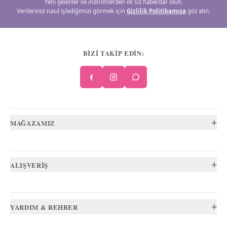
Yeni gelenler ve indirimlerden ilk siz haberdar olun.
Verilerinizi nasıl işlediğimizi görmek için
Gizlilik Politikamıza
göz atın.
BİZİ TAKİP EDİN:
+
MAĞAZAMIZ
+
ALIŞVERİŞ
+
YARDIM & REHBER