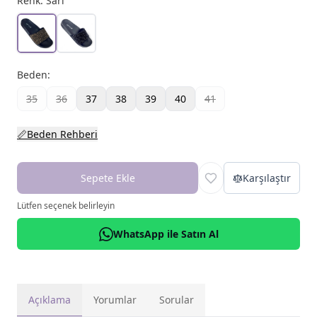
Renk:
Sarı
Beden
:
35
36
37
38
39
40
41
📏
Beden Rehberi
Sepete Ekle
Karşılaştır
Lütfen seçenek belirleyin
WhatsApp ile Satın Al
Açıklama
Yorumlar
Sorular