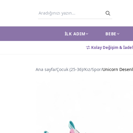
İLK ADIM
BEBE
Kolay Değişim & İade
Ana sayfa
/
Çocuk (25-36)
/
Kız
/
Spor
/