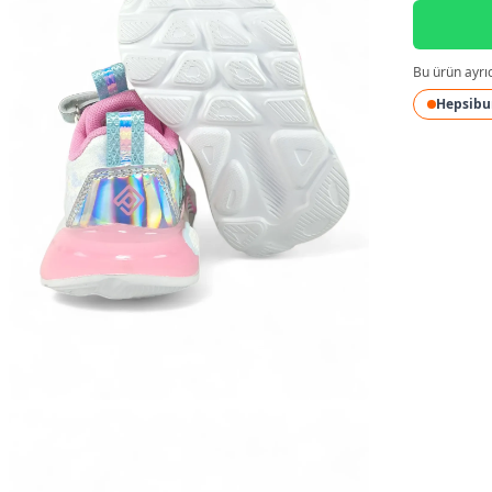
Bu ürün ayrı
Hepsibu