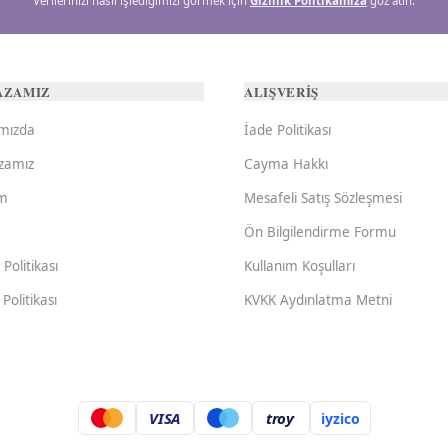
Verilerinizi nasıl işlediğimizi görmek için
Gizlilik Politikamıza
göz atın.
AZAMIZ
ALIŞVERİŞ
mızda
İade Politikası
zamız
Cayma Hakkı
im
Mesafeli Satış Sözleşmesi
Ön Bilgilendirme Formu
k Politikası
Kullanım Koşulları
Politikası
KVKK Aydınlatma Metni
VISA
troy
iyzico
.