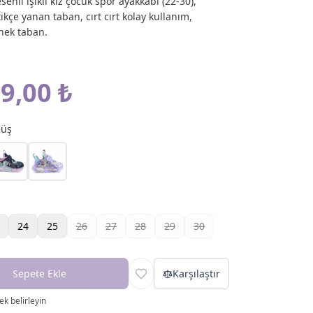
enli ışıklı kız çocuk spor ayakkabı (22-30),
ikçe yanan taban, cırt cırt kolay kullanım,
nek taban.
9,00 ₺
üş
24
25
26
27
28
29
30
Sepete Ekle
Karşılaştır
k belirleyin