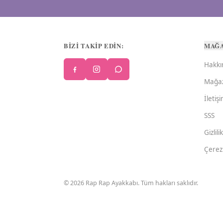
BİZİ TAKİP EDİN:
MAĞ
Hakkı
Mağa
İletiş
SSS
Gizlili
Çerez 
©
2026
Rap Rap Ayakkabı
. Tüm hakları saklıdır.