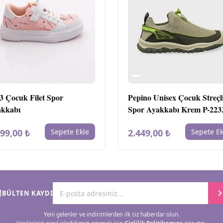
3 Çocuk Filet Spor
Pepino Unisex Çocuk Streçl
kkabı
Spor Ayakkabı Krem P-223
599,00 ₺
Sepete Ekle
2.449,00 ₺
Sepete Ek
BÜLTEN KAYDI
Yeni gelenler ve indirimlerden ilk siz haberdar olun.