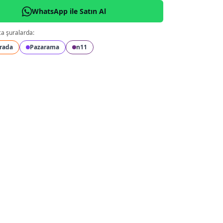
WhatsApp ile Satın Al
ca şuralarda:
rada
Pazarama
n11