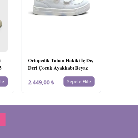
i
Ortopedik Taban Hakiki İç Dış
3
Deri Çocuk Ayakkabı Beyaz
le
2.449,00 ₺
Sepete Ekle