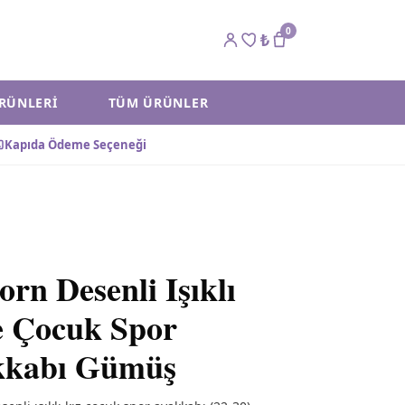
0
₺
ÜRÜNLERI
TÜM ÜRÜNLER
Kapıda Ödeme Seçeneği
orn Desenli Işıklı
 Çocuk Spor
kkabı Gümüş