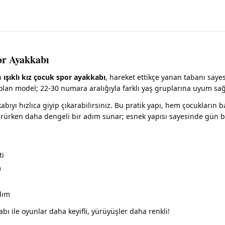
or Ayakkabı
an
ışıklı kız çocuk spor ayakkabı
, hareket ettikçe yanan tabanı saye
 olan model; 22-30 numara aralığıyla farklı yaş gruplarına uyum sağ
bıyı hızlıca giyip çıkarabilirsiniz. Bu pratik yapı, hem çocukların
rürken daha dengeli bir adım sunar; esnek yapısı sayesinde gün b
ti
m
dım
bı ile oyunlar daha keyifli, yürüyüşler daha renkli!