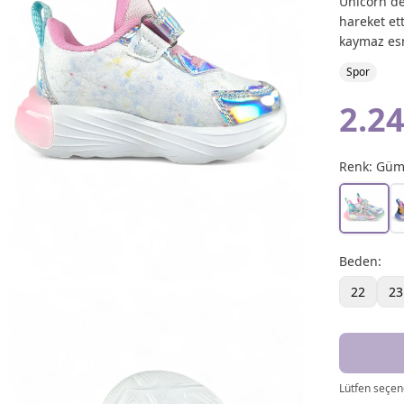
Unicorn des
hareket ett
kaymaz es
Spor
2.24
Renk:
Güm
Beden
:
22
23
Lütfen seçene