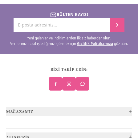
BÜLTEN KAYDI
Yeni gelenler ve indirimlerden ilk siz haberdar olun.
Verilerinizi nasıl işlediğimizi görmek için
Gizlilik Politikamıza
göz atın.
BİZİ TAKİP EDİN:
+
MAĞAZAMIZ
+
ALIŞVERİŞ