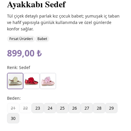
Ayakkabı Sedef
Tül çiçek detaylı parlak kız çocuk babet; yumuşak iç taban
ve hafif yapısıyla günlük kullanımda ve özel günlerde
konfor sağlar.
Fırsat Ürünleri
Babet
899,00 ₺
Renk:
Sedef
Beden
:
21
22
23
24
25
26
27
28
29
30