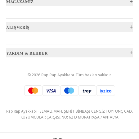
+
MAĞAZAMIZ
+
ALIŞVERİŞ
+
YARDIM & REHBER
©
2026
Rap Rap Ayakkabı
. Tüm hakları saklıdır.
VISA
troy
iyzico
.
Rap Rap Ayakkabı
·
ELMALI MAH. ŞEHİT BİNBAŞI CENGİZ TOYTUNÇ CAD.
KUYUMCULAR ÇARŞISI NO: 62 D MURATPAŞA / ANTALYA