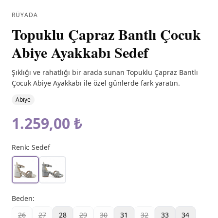
RÜYADA
Topuklu Çapraz Bantlı Çocuk
Abiye Ayakkabı Sedef
Şıklığı ve rahatlığı bir arada sunan Topuklu Çapraz Bantlı
Çocuk Abiye Ayakkabı ile özel günlerde fark yaratın.
Abiye
1.259,00 ₺
Renk:
Sedef
Beden
:
26
27
28
29
30
31
32
33
34