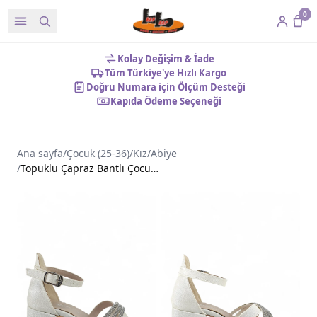
0
Kolay Değişim & İade
Tüm Türkiye'ye Hızlı Kargo
Doğru Numara için Ölçüm Desteği
Kapıda Ödeme Seçeneği
Ana sayfa
/
Çocuk (25-36)
/
Kız
/
Abiye
/
Topuklu Çapraz Bantlı Çocuk Abiye Ayakkabı Sedef