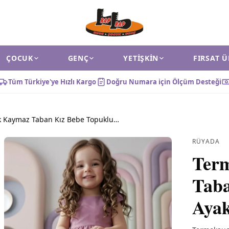
ÇOCUK
GENÇ
YETIŞKIN
FIRSAT 
Tüm Türkiye'ye Hızlı Kargo
Doğru Numara için Ölçüm Desteği
Termokauçuk Kaymaz Taban Kız Bebe Topuklu Ayakkabı Pembe
RÜYADA
Ter
Taba
Aya