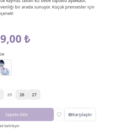
k kaymaz taban kız bebe topuklu ayakkabı,
güvenliği bir arada sunuyor. Küçük prensesler için
seçenek!
9,00 ₺
be
25
26
27
Sepete Ekle
Karşılaştır
k belirleyin