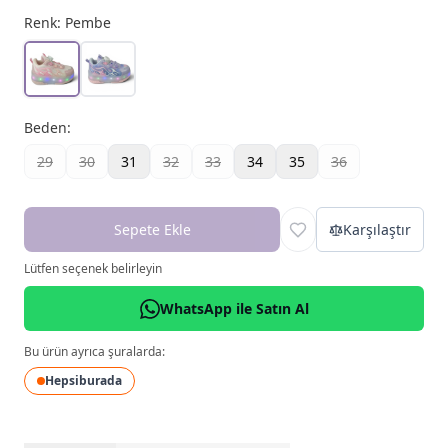
Renk:
Pembe
Beden
:
29
30
31
32
33
34
35
36
Sepete Ekle
Karşılaştır
Lütfen seçenek belirleyin
WhatsApp ile Satın Al
Bu ürün ayrıca şuralarda:
Hepsiburada