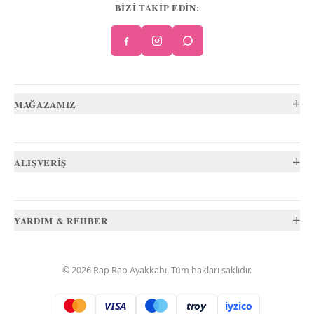
BİZİ TAKİP EDİN:
+
MAĞAZAMIZ
+
ALIŞVERİŞ
+
YARDIM & REHBER
©
2026
Rap Rap Ayakkabı
. Tüm hakları saklıdır.
VISA
troy
iyzico
.