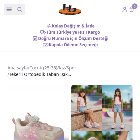
0
Kolay Değişim & İade
Tüm Türkiye'ye Hızlı Kargo
Doğru Numara için Ölçüm Desteği
Kapıda Ödeme Seçeneği
Ana sayfa
/
Çocuk (25-36)
/
Kız
/
Spor
/
Tekerli Ortopedik Taban Işıklı Kız Spor Ayakkabı Pembe