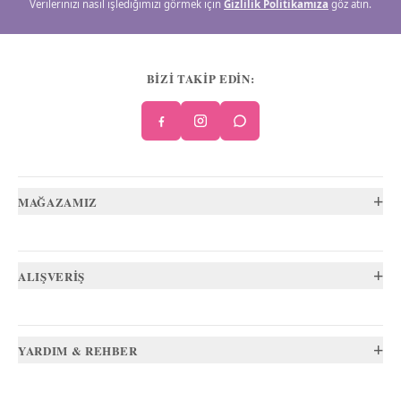
Verilerinizi nasıl işlediğimizi görmek için
Gizlilik Politikamıza
göz atın.
BİZİ TAKİP EDİN:
+
MAĞAZAMIZ
+
ALIŞVERİŞ
+
YARDIM & REHBER