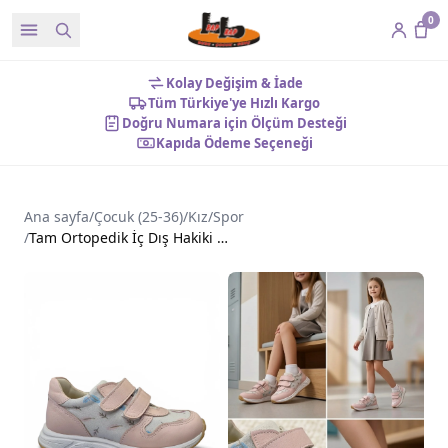
0
Kolay Değişim & İade
Tüm Türkiye'ye Hızlı Kargo
Doğru Numara için Ölçüm Desteği
Kapıda Ödeme Seçeneği
Ana sayfa
/
Çocuk (25-36)
/
Kız
/
Spor
/
Tam Ortopedik İç Dış Hakiki Deri Kız Çocuk Ayakkabı