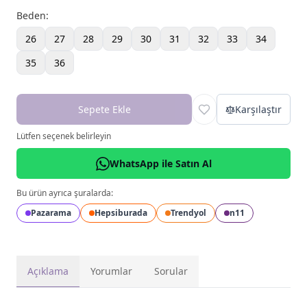
Beden
:
26
27
28
29
30
31
32
33
34
35
36
Sepete Ekle
Karşılaştır
Lütfen seçenek belirleyin
WhatsApp ile Satın Al
Bu ürün ayrıca şuralarda:
Pazarama
Hepsiburada
Trendyol
n11
Açıklama
Yorumlar
Sorular