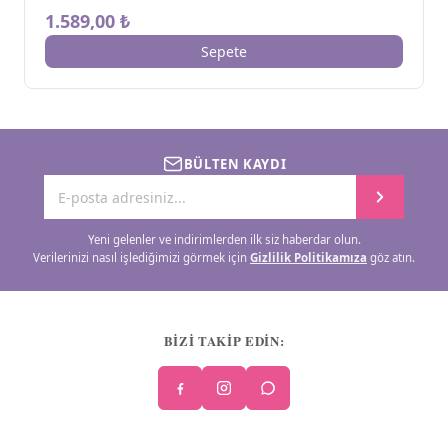
1.589,00 ₺
Sepete
BÜLTEN KAYDI
Yeni gelenler ve indirimlerden ilk siz haberdar olun.
Verilerinizi nasıl işlediğimizi görmek için
Gizlilik Politikamıza
göz atın.
BİZİ TAKİP EDİN: