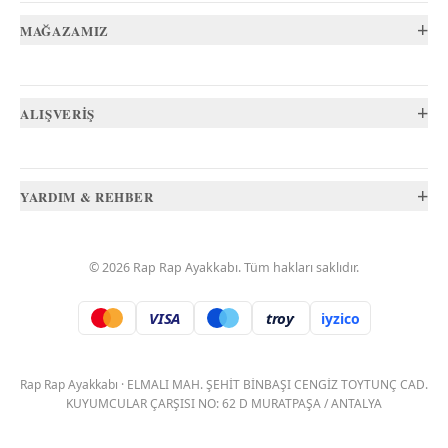
+
MAĞAZAMIZ
+
ALIŞVERİŞ
+
YARDIM & REHBER
©
2026
Rap Rap Ayakkabı
. Tüm hakları saklıdır.
VISA
troy
iyzico
.
Rap Rap Ayakkabı
·
ELMALI MAH. ŞEHİT BİNBAŞI CENGİZ TOYTUNÇ CAD.
KUYUMCULAR ÇARŞISI NO: 62 D MURATPAŞA / ANTALYA