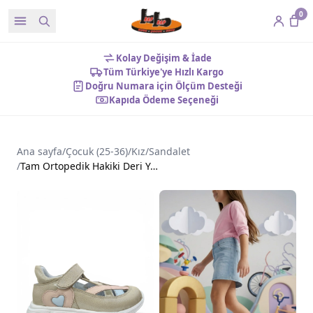
0
Kolay Değişim & İade
Tüm Türkiye'ye Hızlı Kargo
Doğru Numara için Ölçüm Desteği
Kapıda Ödeme Seçeneği
Ana sayfa
/
Çocuk (25-36)
/
Kız
/
Sandalet
/
Tam Ortopedik Hakiki Deri Yarı Açık Kız Sandalet Gold