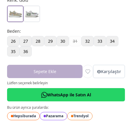
Renk:
Gold
Beden
:
26
27
28
29
30
31
32
33
34
35
36
Sepete Ekle
Karşılaştır
Lütfen seçenek belirleyin
WhatsApp ile Satın Al
Bu ürün ayrıca şuralarda:
Hepsiburada
Pazarama
Trendyol