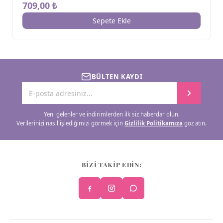
709,00 ₺
Sepete Ekle
BÜLTEN KAYDI
Yeni gelenler ve indirimlerden ilk siz haberdar olun.
Verilerinizi nasıl işlediğimizi görmek için
Gizlilik Politikamıza
göz atın.
BİZİ TAKİP EDİN: