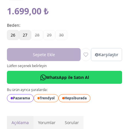
1.699,00 ₺
Beden
:
26
27
28
29
30
Sepete Ekle
Karşılaştır
Lütfen seçenek belirleyin
WhatsApp ile Satın Al
Bu ürün ayrıca şuralarda:
Pazarama
Trendyol
Hepsiburada
Açıklama
Yorumlar
Sorular