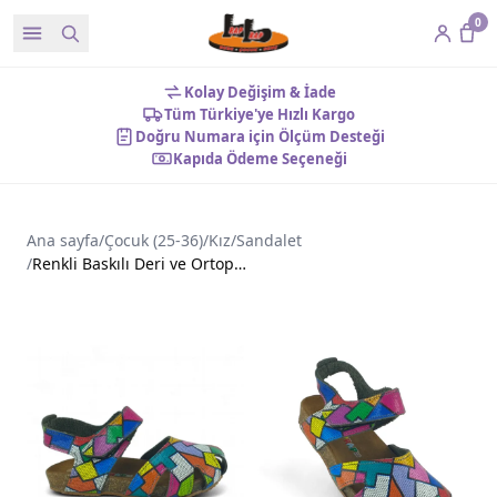
0
Kolay Değişim & İade
Tüm Türkiye'ye Hızlı Kargo
Doğru Numara için Ölçüm Desteği
Kapıda Ödeme Seçeneği
Ana sayfa
/
Çocuk (25-36)
/
Kız
/
Sandalet
/
Renkli Baskılı Deri ve Ortopedik Çocuk Sandalet