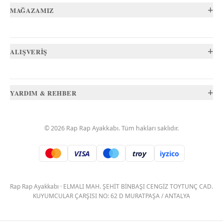
+
MAĞAZAMIZ
+
ALIŞVERİŞ
+
YARDIM & REHBER
©
2026
Rap Rap Ayakkabı
. Tüm hakları saklıdır.
VISA
troy
iyzico
.
Rap Rap Ayakkabı
·
ELMALI MAH. ŞEHİT BİNBAŞI CENGİZ TOYTUNÇ CAD.
KUYUMCULAR ÇARŞISI NO: 62 D MURATPAŞA / ANTALYA