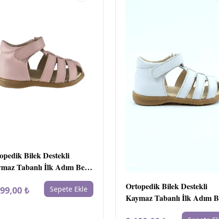
opedik Bilek Destekli
maz Tabanlı İlk Adım Bebe
kkabı pembe
Ortopedik Bilek Destekli
199,00 ₺
Sepete Ekle
Kaymaz Tabanlı İlk Adım 
Ayakkabı beyaz