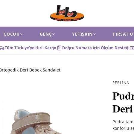
ÇOCUK
GENÇ
YETIŞKIN
FIRSAT 
Tüm Türkiye'ye Hızlı Kargo
Doğru Numara için Ölçüm Desteği
rtopedik Deri Bebek Sandalet
PERLINA
Pud
Deri
Pudra tam 
konforlu s