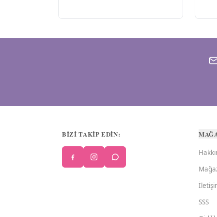
BİZİ TAKİP EDİN:
MAĞ
Hakkı
Mağa
İletiş
SSS