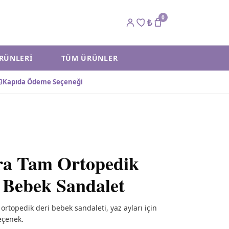
0
₺
ÜRÜNLERI
TÜM ÜRÜNLER
Kapıda Ödeme Seçeneği
ra Tam Ortopedik
 Bebek Sandalet
ortopedik deri bebek sandaleti, yaz ayları için
eçenek.