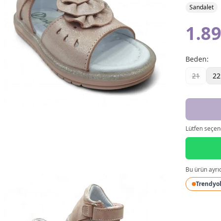
Sandalet
1.89
Beden
:
21
22
Lütfen seçene
Bu ürün ayrı
Trendyo