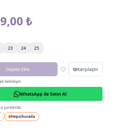
9,00 ₺
23
24
25
Sepete Ekle
Karşılaştır
k belirleyin
WhatsApp ile Satın Al
ca şuralarda:
l
Hepsiburada