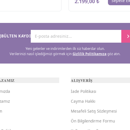
2.199,00 ₺
Sepete Ek
BÜLTEN KAYDI
Yeni gelenler ve indirimlerden ilk siz haberdar olun.
Verilerinizi nasıl işlediğimizi görmek için
Gizlilik Politikamıza
göz atın.
AZAMIZ
ALIŞVERİŞ
mızda
İade Politikası
zamız
Cayma Hakkı
im
Mesafeli Satış Sözleşmesi
Ön Bilgilendirme Formu