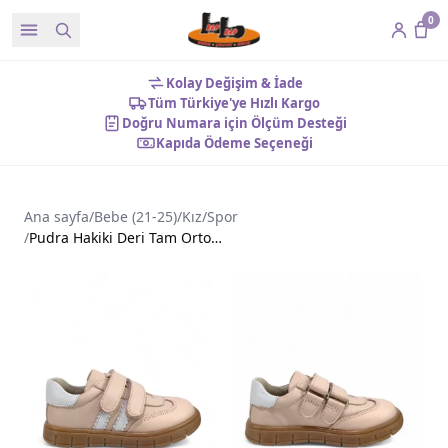
0
Kolay Değişim & İade
Tüm Türkiye'ye Hızlı Kargo
Doğru Numara için Ölçüm Desteği
Kapıda Ödeme Seçeneği
Ana sayfa
/
Bebe (21-25)
/
Kız
/
Spor
/
Pudra Hakiki Deri Tam Ortopedik Çizgili Bebek Ayakkabısı