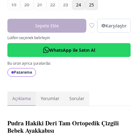
19
20
21
22
23
24
25
Sepete Ekle
Karşılaştır
Lütfen seçenek belirleyin
WhatsApp ile Satın Al
Bu ürün ayrıca şuralarda:
Pazarama
Açıklama
Yorumlar
Sorular
Pudra Hakiki Deri Tam Ortopedik Çizgili
Bebek Ayakkabısı