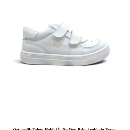
Ortopedik Taban Hakiki İç Dış Deri Bebe Ayakkabı Beyaz