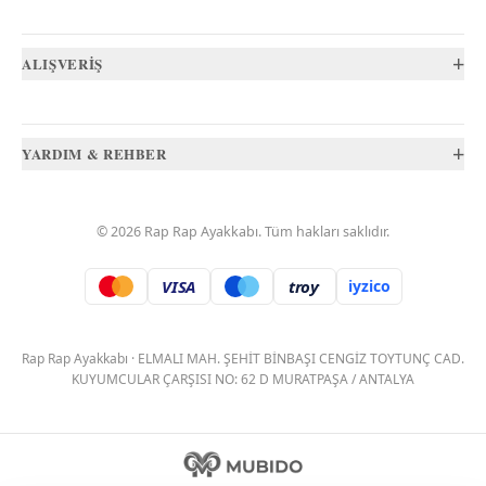
+
ALIŞVERİŞ
+
YARDIM & REHBER
©
2026
Rap Rap Ayakkabı
. Tüm hakları saklıdır.
VISA
troy
iyzico
.
Rap Rap Ayakkabı
·
ELMALI MAH. ŞEHİT BİNBAŞI CENGİZ TOYTUNÇ CAD.
KUYUMCULAR ÇARŞISI NO: 62 D MURATPAŞA / ANTALYA