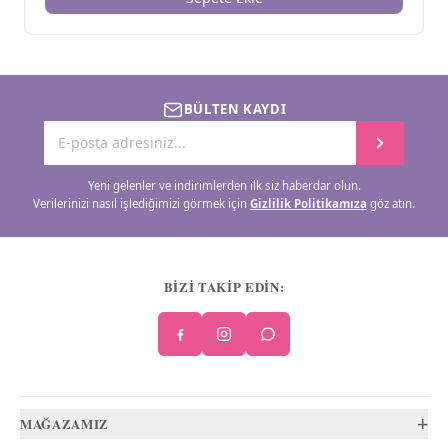
BÜLTEN KAYDI
Yeni gelenler ve indirimlerden ilk siz haberdar olun.
Verilerinizi nasıl işlediğimizi görmek için
Gizlilik Politikamıza
göz atın.
BİZİ TAKİP EDİN:
+
MAĞAZAMIZ