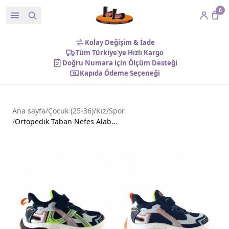
0
Kolay Değişim & İade
Tüm Türkiye'ye Hızlı Kargo
Doğru Numara için Ölçüm Desteği
Kapıda Ödeme Seçeneği
Ana sayfa
/
Çocuk (25-36)
/
Kız
/
Spor
/
Ortopedik Taban Nefes Alabilen Çocuk Spor Ayakkabı Siyah