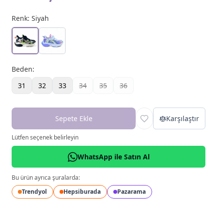
Renk:
Siyah
Beden
:
31
32
33
34
35
36
Sepete Ekle
Karşılaştır
Lütfen seçenek belirleyin
WhatsApp ile Satın Al
Bu ürün ayrıca şuralarda:
Trendyol
Hepsiburada
Pazarama