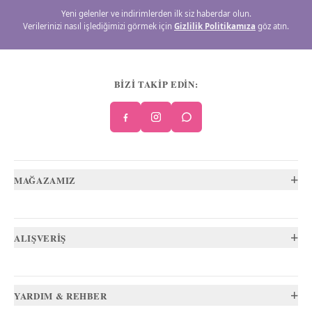
Yeni gelenler ve indirimlerden ilk siz haberdar olun.
Verilerinizi nasıl işlediğimizi görmek için
Gizlilik Politikamıza
göz atın.
BİZİ TAKİP EDİN:
+
MAĞAZAMIZ
+
ALIŞVERİŞ
+
YARDIM & REHBER