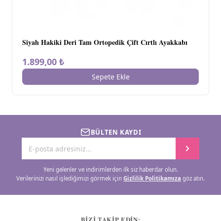
Siyah Hakiki Deri Tam Ortopedik Çift Cırtlı Ayakkabı
1.899,00 ₺
Sepete Ekle
BÜLTEN KAYDI
Yeni gelenler ve indirimlerden ilk siz haberdar olun.
Verilerinizi nasıl işlediğimizi görmek için
Gizlilik Politikamıza
göz atın.
BİZİ TAKİP EDİN: