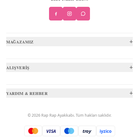
+
MAĞAZAMIZ
+
ALIŞVERİŞ
+
YARDIM & REHBER
©
2026
Rap Rap Ayakkabı
. Tüm hakları saklıdır.
VISA
troy
iyzico
.