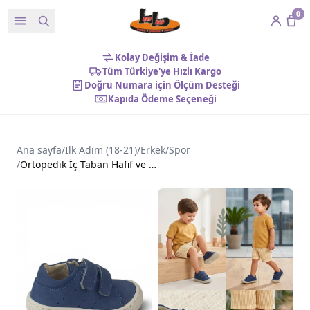
0
Kolay Değişim & İade
Tüm Türkiye'ye Hızlı Kargo
Doğru Numara için Ölçüm Desteği
Kapıda Ödeme Seçeneği
Ana sayfa
/
İlk Adım (18-21)
/
Erkek
/
Spor
/
Ortopedik İç Taban Hafif ve Esnek Taban İlk Adım Ayakkabı