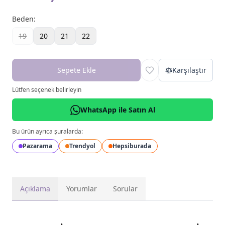
Beden
:
19
20
21
22
Sepete Ekle
Karşılaştır
Lütfen seçenek belirleyin
WhatsApp ile Satın Al
Bu ürün ayrıca şuralarda:
Pazarama
Trendyol
Hepsiburada
Açıklama
Yorumlar
Sorular