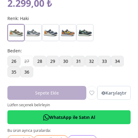
2.299,00 ₺
Renk:
Haki
Beden
:
26
27
28
29
30
31
32
33
34
35
36
Sepete Ekle
Karşılaştır
Lütfen seçenek belirleyin
WhatsApp ile Satın Al
Bu ürün ayrıca şuralarda: