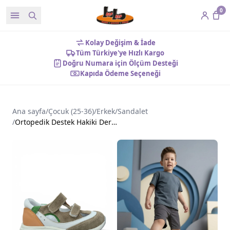
0
Kolay Değişim & İade
Tüm Türkiye'ye Hızlı Kargo
Doğru Numara için Ölçüm Desteği
Kapıda Ödeme Seçeneği
Ana sayfa
/
Çocuk (25-36)
/
Erkek
/
Sandalet
/
Ortopedik Destek Hakiki Deri Kaymaz Taban Erkek Çocuk Sandalet Haki