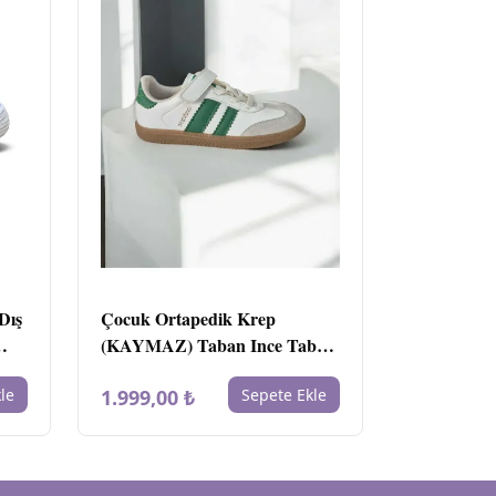
Dış
Çocuk Ortapedik Krep
(KAYMAZ) Taban Ince Taban
Bounce Taban Sneaker Spor
le
1.999,00 ₺
Sepete Ekle
Ayakkabısı