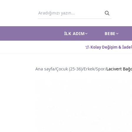
İLK ADIM
BEBE
Kolay Değişim & İade
Ana sayfa
/
Çocuk (25-36)
/
Erkek
/
Spor
/