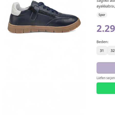
Sağlıklı ad
ayakkabısı,
Spor
2.29
Beden
:
31
32
Lütfen seçene