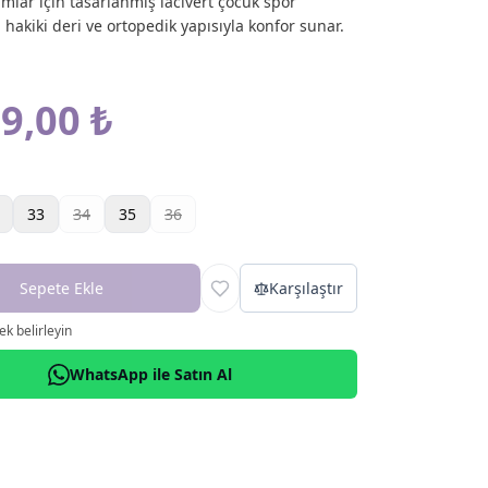
ımlar için tasarlanmış lacivert çocuk spor
 hakiki deri ve ortopedik yapısıyla konfor sunar.
9,00 ₺
33
34
35
36
Sepete Ekle
Karşılaştır
k belirleyin
WhatsApp ile Satın Al