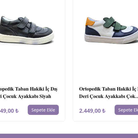
opedik Taban Hakiki İç Dış
Ortopedik Taban Hakiki İç 
i Çocuk Ayakkabı Siyah
Deri Çocuk Ayakkabı Çok
Renkli
449,00 ₺
Sepete Ekle
2.449,00 ₺
Sepete Ek