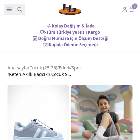
0
Kolay Değişim & İade
Tüm Türkiye'ye Hızlı Kargo
Doğru Numara için Ölçüm Desteği
Kapıda Ödeme Seçeneği
Ana sayfa
/
Çocuk (25-36)
/
Erkek
/
Spor
/
Keten Akıllı Bağcıklı Çocuk Spor Ayakkabı Gri