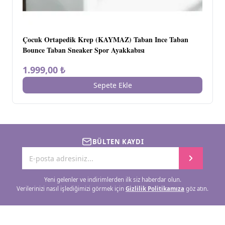
Çocuk Ortapedik Krep (KAYMAZ) Taban Ince Taban
Bounce Taban Sneaker Spor Ayakkabısı
1.999,00 ₺
Sepete Ekle
BÜLTEN KAYDI
Yeni gelenler ve indirimlerden ilk siz haberdar olun.
Verilerinizi nasıl işlediğimizi görmek için
Gizlilik Politikamıza
göz atın.