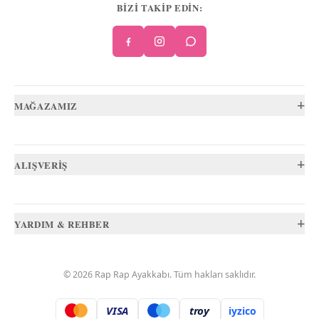
BİZİ TAKİP EDİN:
+
MAĞAZAMIZ
+
ALIŞVERİŞ
+
YARDIM & REHBER
©
2026
Rap Rap Ayakkabı
. Tüm hakları saklıdır.
VISA
troy
iyzico
.