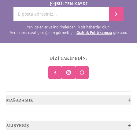
BÜLTEN KAYDI
Yeni gelenler ve indirimlerden ilk siz haberdar olun.
Verilerinizi nasıl işlediğimizi görmek için
Gizlilik Politikamıza
göz atın.
BİZİ TAKİP EDİN:
+
MAĞAZAMIZ
+
ALIŞVERİŞ