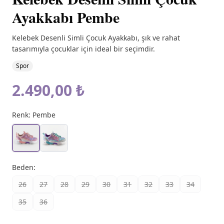
Ayakkabı Pembe
Kelebek Desenli Simli Çocuk Ayakkabı, şık ve rahat
tasarımıyla çocuklar için ideal bir seçimdir.
Spor
2.490,00 ₺
Renk:
Pembe
Beden
:
26
27
28
29
30
31
32
33
34
35
36