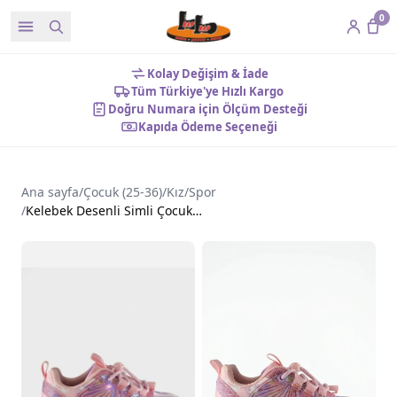
0
Kolay Değişim & İade
Tüm Türkiye'ye Hızlı Kargo
Doğru Numara için Ölçüm Desteği
Kapıda Ödeme Seçeneği
Ana sayfa
/
Çocuk (25-36)
/
Kız
/
Spor
/
Kelebek Desenli Simli Çocuk Ayakkabı Pembe