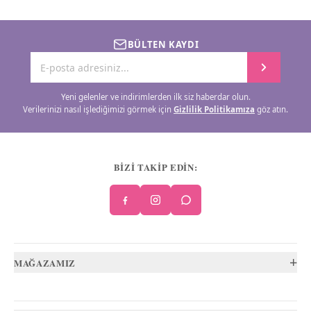
BÜLTEN KAYDI
Yeni gelenler ve indirimlerden ilk siz haberdar olun.
Verilerinizi nasıl işlediğimizi görmek için
Gizlilik Politikamıza
göz atın.
BİZİ TAKİP EDİN:
+
MAĞAZAMIZ