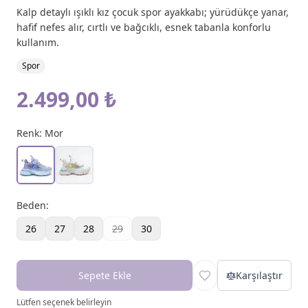
Kalp detaylı ışıklı kız çocuk spor ayakkabı; yürüdükçe yanar,
hafif nefes alır, cırtlı ve bağcıklı, esnek tabanla konforlu
kullanım.
Spor
2.499,00 ₺
Renk:
Mor
Beden
:
26
27
28
29
30
Sepete Ekle
Karşılaştır
Lütfen seçenek belirleyin