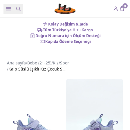
0
Kolay Değişim & İade
Tüm Türkiye'ye Hızlı Kargo
Doğru Numara için Ölçüm Desteği
Kapıda Ödeme Seçeneği
Ana sayfa
/
Bebe (21-25)
/
Kız
/
Spor
/
Kalp Süslü Işıklı Kız Çocuk Spor Ayakkabı Mor