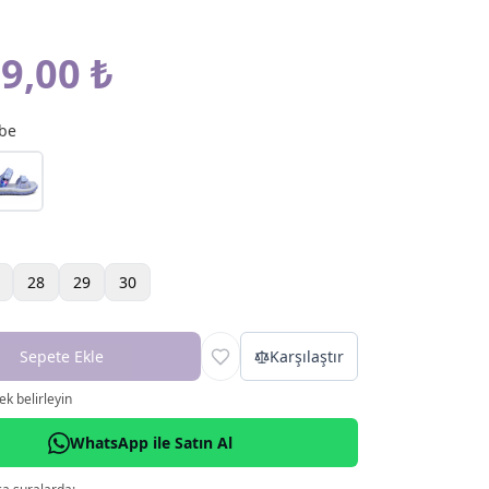
9,00 ₺
be
28
29
30
Sepete Ekle
Karşılaştır
k belirleyin
WhatsApp ile Satın Al