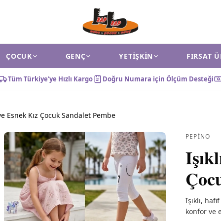
ÇOCUK
GENÇ
YETIŞKIN
FIRSAT 
Tüm Türkiye'ye Hızlı Kargo
Doğru Numara için Ölçüm Desteği
f ve Esnek Kız Çocuk Sandalet Pembe
PEPINO
Işık
Çocu
Işıklı, haf
konfor ve e