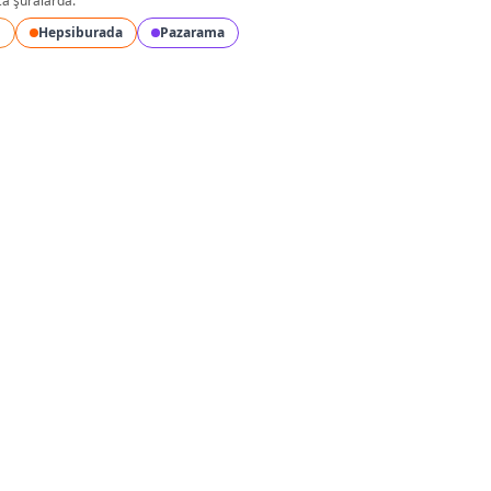
ca şuralarda:
l
Hepsiburada
Pazarama