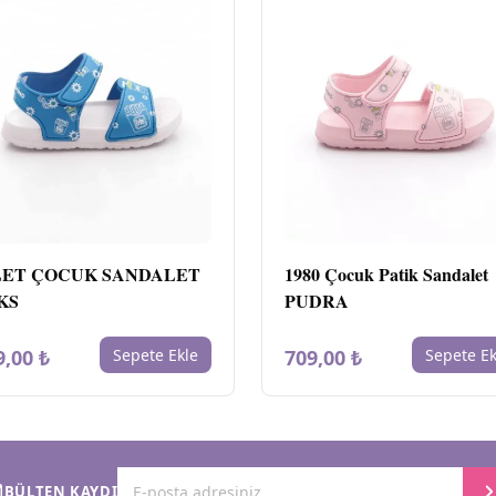
LET ÇOCUK SANDALET
1980 Çocuk Patik Sandalet
KS
PUDRA
9,00 ₺
Sepete Ekle
709,00 ₺
Sepete Ek
BÜLTEN KAYDI