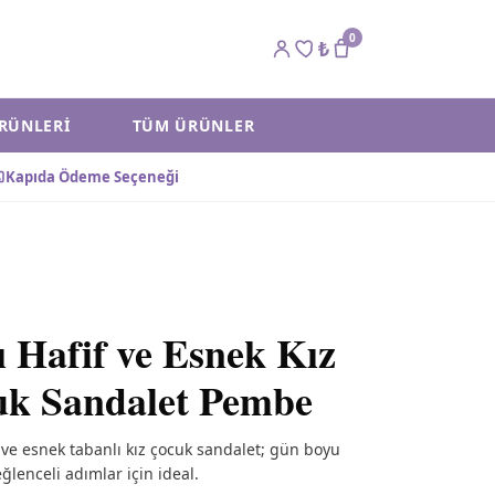
0
₺
ÜRÜNLERI
TÜM ÜRÜNLER
Kapıda Ödeme Seçeneği
lı Hafif ve Esnek Kız
k Sandalet Pembe
if ve esnek tabanlı kız çocuk sandalet; gün boyu
ğlenceli adımlar için ideal.