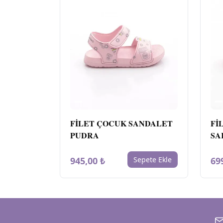
FİLET ÇOCUK SANDALET
Fİ
PUDRA
SA
945,00 ₺
Sepete Ekle
69