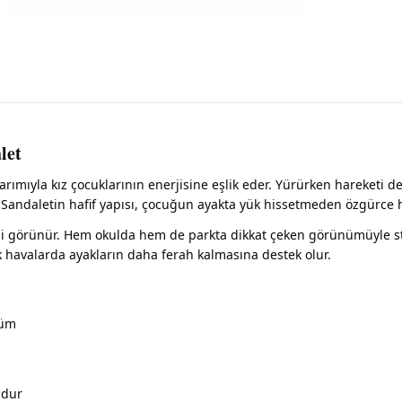
let
arımıyla kız çocuklarının enerjisine eşlik eder. Yürürken hareketi d
Sandaletin hafif yapısı, çocuğun ayakta yük hissetmeden özgürce h
i görünür. Hem okulda hem de parkta dikkat çeken görünümüyle sti
ak havalarda ayakların daha ferah kalmasına destek olur.
nüm
ndur