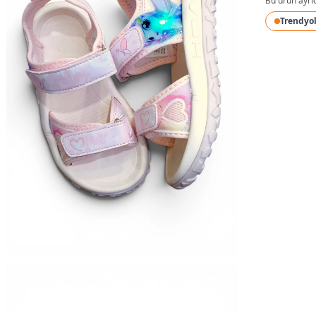
Bu ürün ayrı
Trendyo