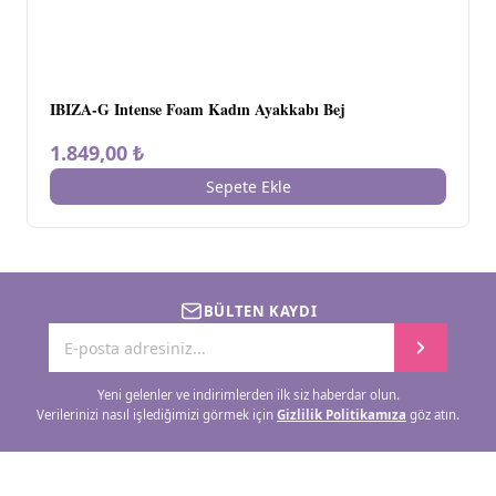
IBIZA-G Intense Foam Kadın Ayakkabı Bej
1.849,00 ₺
Sepete Ekle
BÜLTEN KAYDI
Yeni gelenler ve indirimlerden ilk siz haberdar olun.
Verilerinizi nasıl işlediğimizi görmek için
Gizlilik Politikamıza
göz atın.