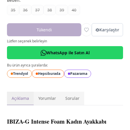
Beden
:
35
36
37
38
39
40
Tükendi
Karşılaştır
Lütfen seçenek belirleyin
WhatsApp ile Satın Al
Bu ürün ayrıca şuralarda:
Trendyol
Hepsiburada
Pazarama
Açıklama
Yorumlar
Sorular
IBIZA-G Intense Foam Kadın Ayakkabı