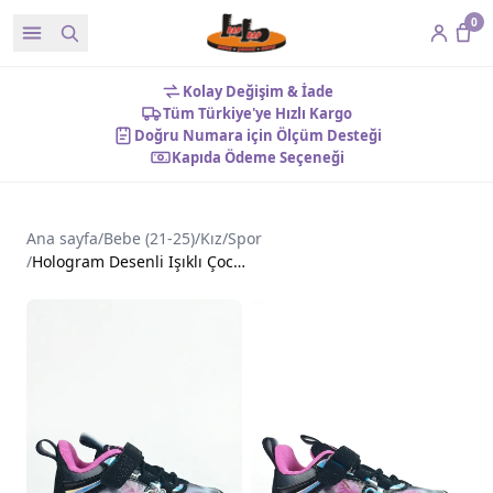
0
Kolay Değişim & İade
Tüm Türkiye'ye Hızlı Kargo
Doğru Numara için Ölçüm Desteği
Kapıda Ödeme Seçeneği
Ana sayfa
/
Bebe (21-25)
/
Kız
/
Spor
/
Hologram Desenli Işıklı Çocuk Ayakkabı Siyah