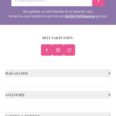
Yeni gelenler ve indirimlerden ilk siz haberdar olun.
Verilerinizi nasıl işlediğimizi görmek için
Gizlilik Politikamıza
göz atın.
BİZİ TAKİP EDİN:
+
MAĞAZAMIZ
+
ALIŞVERİŞ