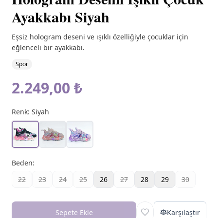
Ayakkabı Siyah
Eşsiz hologram deseni ve ışıklı özelliğiyle çocuklar için
eğlenceli bir ayakkabı.
Spor
2.249,00 ₺
Renk:
Siyah
Beden
:
22
23
24
25
26
27
28
29
30
Sepete Ekle
Karşılaştır